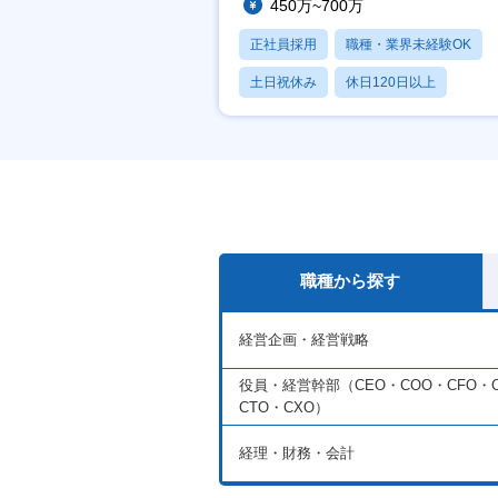
450万~700万
正社員採用
職種・業界未経験OK
土日祝休み
休日120日以上
産休・育休あり
職種から探す
経営企画・経営戦略
役員・経営幹部（CEO・COO・CFO・C
CTO・CXO）
経理・財務・会計