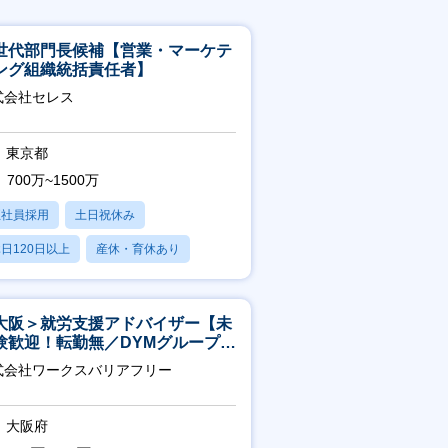
世代部門長候補【営業・マーケテ
ング組織統括責任者】
式会社セレス
東京都
700万~1500万
正社員採用
土日祝休み
日120日以上
産休・育休あり
賞与あり
大阪＞就労支援アドバイザー【未
験歓迎！転勤無／DYMグループ／
スピタリティ高い方歓迎／土日
式会社ワークスバリアフリー
】
大阪府