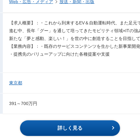
Web・広告・メディア
放送・新聞・出版
【求人概要】：・これから到来するEV＆自動運転時代、また足元
進む中、長年「グー」を通して培ってきたモビリティ領域×ITの
新たな「夢と感動、楽しい！」を世の中に創造することを目指し
【業務内容】：・既存のサービスコンテンツを生かした新事業開
・提携先のバリューアップに向けた各種提案や支援
東京都
391～700万円
詳しく見る