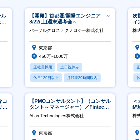
ール
【開発】首都圏/開発エンジニア ～
次
社サ
8/22(土)週末選考会～
ィ
パーソルクロステクノロジー株式会社
株
東京都
450万~1000万
正社員採用
土日祝休み
休日120日以上
月残業20時間以内
休
賞与あり
介コ
【PMOコンサルタント】（コンサル
＜
リモ
タント～マネージャー）／Fintech
経
領域／設立5年弱で上場
ホ
Atlas Technologies株式会社
株
祝
東京都