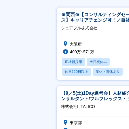
※関西※【コンサルティングセ
ス】キャリアチェンジ可！／自
ービス『シェアフル』の営業
シェアフル株式会社
大阪府
400万~571万
正社員採用
土日祝休み
休日120日以上
産休・育休あり
賞与あり
【9／5(土)1Day選考会】人材紹
ンサルタント/フルフレックス・
ート/育休最長6年取得可
株式会社LITALICO
東京都