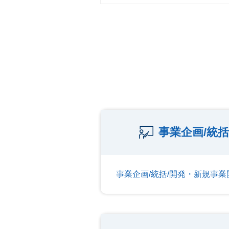
事業企画/統
事業企画/統括/開発・新規事