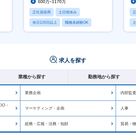
600万~1170万
正社員採用
土日祝休み
休日120日以上
職種未経験OK
産休・育休あり
求人を探す
業種から探す
勤務地から探す
業務企画
内部監
IO・
マーケティング・企画
人事
総務・広報・法務・知財
貿易・