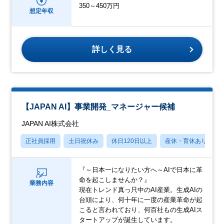
350～450万円
想定年収
詳しく見る
【JAPAN AI】事業開発_マネージャー候補
JAPAN AI株式会社
正社員採用
土日祝休み
休日120日以上
産休・育休あり
『～日本一になりたい方へ～AIで日本に革
命を起こしませんか？』
業務内容
現在トレンド真っ只中のAI産業。生成AIの
台頭により、何十年に一度の産業革命が起
こると言われており、何百社もの生成AIス
タートアップが誕生しています。