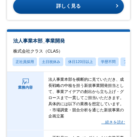
詳しく見る
法人事業本部_事業開発
株式会社クラス（CLAS）
正社員採用
土日祝休み
休日120日以上
学歴不問
フレッ
法人事業本部を横断的に見ていただき、成
長戦略の中核を担う新規事業開発担当とし
業務内容
て、事業アイデアの創出から立ち上げ・グ
ロースまで一貫してご担当いただきます。
具体的には以下の業務を想定しています。
・市場調査・競合分析を通じた新規事業の
企画立案
…続きを読む