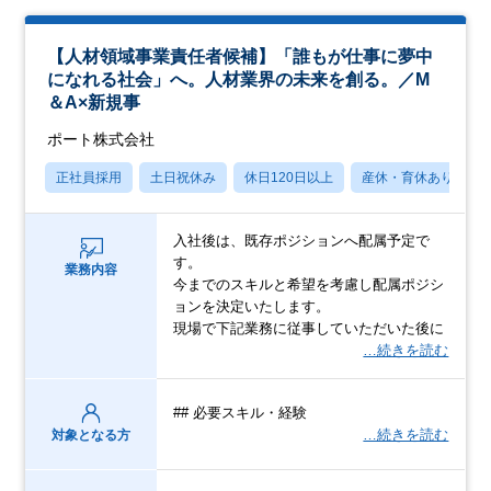
【人材領域事業責任者候補】「誰もが仕事に夢中
になれる社会」へ。人材業界の未来を創る。／M
＆A×新規事
ポート株式会社
正社員採用
土日祝休み
休日120日以上
産休・育休あり
入社後は、既存ポジションへ配属予定で
す。
業務内容
今までのスキルと希望を考慮し配属ポジシ
ョンを決定いたします。
現場で下記業務に従事していただいた後に
…続きを読む
## 必要スキル・経験
…続きを読む
対象となる方