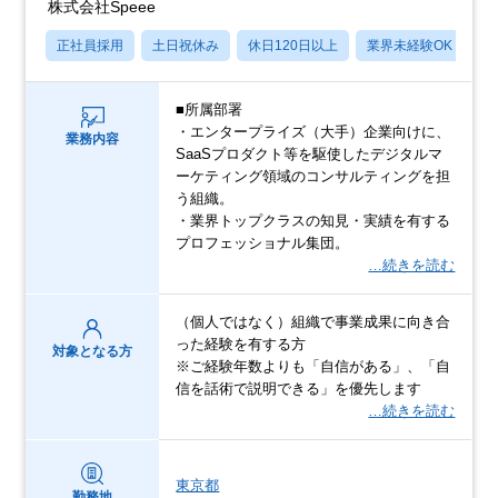
株式会社Speee
正社員採用
土日祝休み
休日120日以上
業界未経験OK
産
■所属部署
・エンタープライズ（大手）企業向けに、
業務内容
SaaSプロダクト等を駆使したデジタルマ
ーケティング領域のコンサルティングを担
う組織。
・業界トップクラスの知見・実績を有する
プロフェッショナル集団。
…続きを読む
（個人ではなく）組織で事業成果に向き合
った経験を有する方
対象となる方
※ご経験年数よりも「自信がある」、「自
信を話術で説明できる」を優先します
…続きを読む
東京都
勤務地