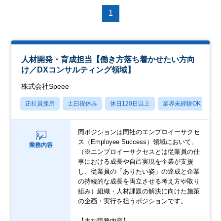
1
人材開発・育成担当【働き方落ち着かせたい方向
け／DXコンサルティング領域】
株式会社Speee
正社員採用
土日祝休み
休日120日以上
業界未経験OK
産
同ポジションは同社のエンプロイーサクセ
ス（Employee Success）領域において、
業務内容
（※エンプロイーサクセスとは従業員の仕
事における成長や自己実現を企業が支援
し、従業員の「ありたい姿」の達成と企業
の持続的な成長を両立させる考え方や取り
組み）組織・人材課題の解決に向けた施策
の企画・実行を担うポジションです。
【主な職務内容】