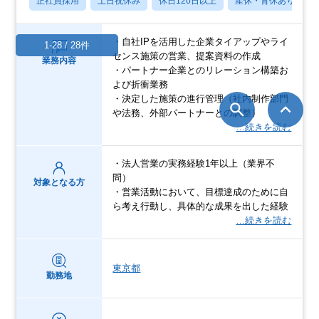
正社員採用
土日祝休み
休日120日以上
産休・育休あり
・自社IPを活用した企業タイアップやライ
1-28 / 28件
センス施策の営業、提案資料の作成
業務内容
・パートナー企業とのリレーション構築お
よび折衝業務
・決定した施策の進行管理（社内制作部門
や法務、外部パートナーとの調整）
…続きを読む
・法人営業の実務経験1年以上（業界不
問）
対象となる方
・営業活動において、目標達成のために自
ら考え行動し、具体的な成果を出した経験
…続きを読む
東京都
勤務地