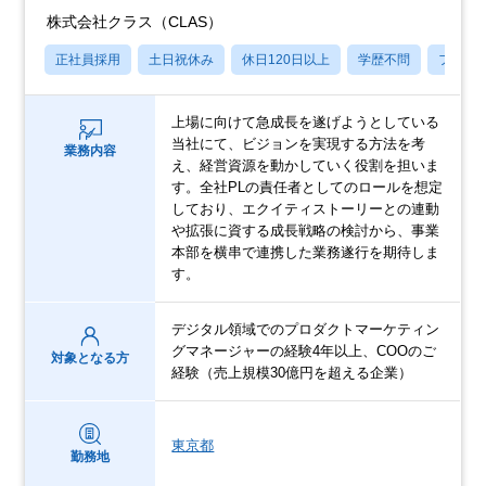
株式会社クラス（CLAS）
正社員採用
土日祝休み
休日120日以上
学歴不問
フレッ
上場に向けて急成長を遂げようとしている
当社にて、ビジョンを実現する方法を考
業務内容
え、経営資源を動かしていく役割を担いま
す。全社PLの責任者としてのロールを想定
しており、エクイティストーリーとの連動
や拡張に資する成長戦略の検討から、事業
本部を横串で連携した業務遂行を期待しま
す。
デジタル領域でのプロダクトマーケティン
グマネージャーの経験4年以上、COOのご
対象となる方
経験（売上規模30億円を超える企業）
東京都
勤務地