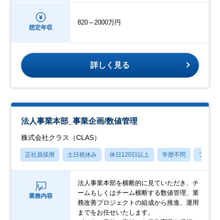
820～2000万円
想定年収
詳しく見る
法人事業本部_事業企画/数値管理
株式会社クラス（CLAS）
正社員採用
土日祝休み
休日120日以上
学歴不問
フレッ
法人事業本部を横断的に見ていただき、チ
ームもしくはチーム横断する数値管理、業
業務内容
務改善プロジェクトの組成から推進、運用
までをお任せいたします。