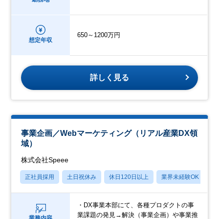
650～1200万円
想定年収
詳しく見る
事業企画／Webマーケティング（リアル産業DX領
域）
株式会社Speee
正社員採用
土日祝休み
休日120日以上
業界未経験OK
産
・DX事業本部にて、各種プロダクトの事
業課題の発見→解決（事業企画）や事業推
業務内容