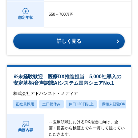
550～700万円
想定年収
詳しく見る
※未経験歓迎 医療DX推進担当 5,000社導入の
安定基盤/音声認識AIシステム国内シェアNo.1
株式会社アドバンスト・メディア
正社員採用
土日祝休み
休日120日以上
職種未経験OK
産
～医療領域におけるDX推進に向け、企
画・提案から検証までを一貫して担ってい
業務内容
ただきます。