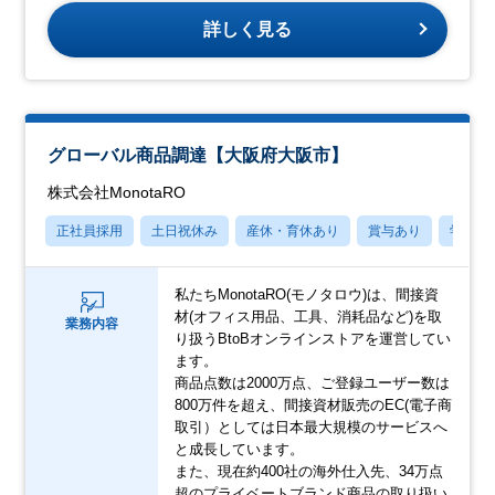
詳しく見る
グローバル商品調達【大阪府大阪市】
株式会社MonotaRO
正社員採用
土日祝休み
産休・育休あり
賞与あり
学歴不
私たちMonotaRO(モノタロウ)は、間接資
材(オフィス用品、工具、消耗品など)を取
業務内容
り扱うBtoBオンラインストアを運営してい
ます。
商品点数は2000万点、ご登録ユーザー数は
800万件を超え、間接資材販売のEC(電子商
取引）としては日本最大規模のサービスへ
と成長しています。
また、現在約400社の海外仕入先、34万点
超のプライベートブランド商品の取り扱い