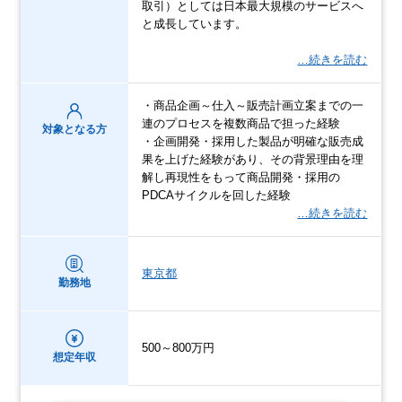
取引）としては日本最大規模のサービスへ
と成長しています。
…続きを読む
・商品企画～仕入～販売計画立案までの一
連のプロセスを複数商品で担った経験
対象となる方
・企画開発・採用した製品が明確な販売成
果を上げた経験があり、その背景理由を理
解し再現性をもって商品開発・採用の
PDCAサイクルを回した経験
…続きを読む
東京都
勤務地
500～800万円
想定年収