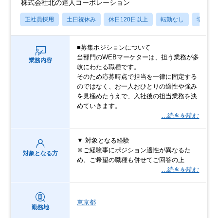
株式会社北の達人コーポレーション
正社員採用
土日祝休み
休日120日以上
転勤なし
学歴不
■募集ポジションについて
当部門のWEBマーケターは、担う業務が多
業務内容
岐にわたる職種です。
そのため応募時点で担当を一律に固定する
のではなく、お一人おひとりの適性や強み
を見極めたうえで、入社後の担当業務を決
めていきます。
…続きを読む
▼ 対象となる経験
※ご経験事にポジション適性が異なるた
対象となる方
め、ご希望の職種も併せてご回答の上
…続きを読む
東京都
勤務地