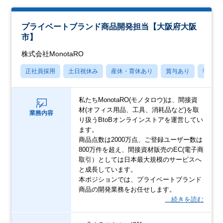
プライベートブランド商品開発担当【大阪府大阪
市】
株式会社MonotaRO
正社員採用
土日祝休み
産休・育休あり
賞与あり
学歴不
私たちMonotaRO(モノタロウ)は、間接資
材(オフィス用品、工具、消耗品など)を取
業務内容
り扱うBtoBオンラインストアを運営してい
ます。
商品点数は2000万点、ご登録ユーザー数は
800万件を超え、間接資材販売のEC(電子商
取引）としては日本最大規模のサービスへ
と成長しています。
本ポジションでは、プライベートブランド
商品の開発業務をお任せします。
…続きを読む