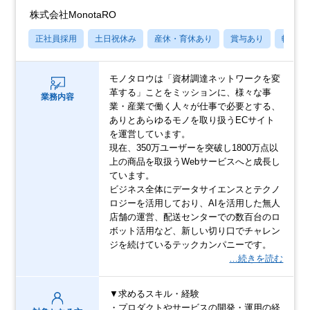
株式会社MonotaRO
正社員採用
土日祝休み
産休・育休あり
賞与あり
転勤な
モノタロウは「資材調達ネットワークを変
革する」ことをミッションに、様々な事
業務内容
業・産業で働く人々が仕事で必要とする、
ありとあらゆるモノを取り扱うECサイト
を運営しています。
現在、350万ユーザーを突破し1800万点以
上の商品を取扱うWebサービスへと成長し
ています。
ビジネス全体にデータサイエンスとテクノ
ロジーを活用しており、AIを活用した無人
店舗の運営、配送センターでの数百台のロ
ボット活用など、新しい切り口でチャレン
ジを続けているテックカンパニーです。
…続きを読む
▼求めるスキル・経験
・プロダクトやサービスの開発・運用の経