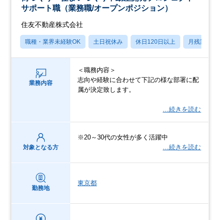
サポート職（業務職/オープンポジション）
住友不動産株式会社
職種・業界未経験OK
土日祝休み
休日120日以上
月残業20
＜職務内容＞
志向や経験に合わせて下記の様な部署に配
業務内容
属が決定致します。
…続きを読む
※20～30代の女性が多く活躍中
…続きを読む
対象となる方
東京都
勤務地