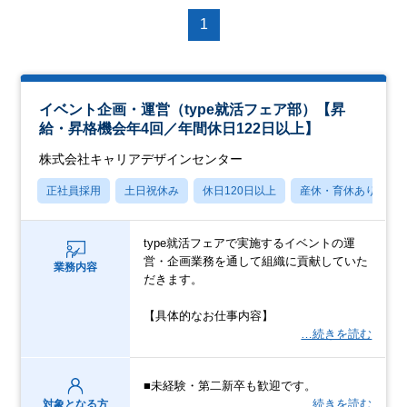
1
イベント企画・運営（type就活フェア部）【昇
給・昇格機会年4回／年間休日122日以上】
株式会社キャリアデザインセンター
正社員採用
土日祝休み
休日120日以上
産休・育休あり
type就活フェアで実施するイベントの運
営・企画業務を通して組織に貢献していた
業務内容
だきます。
【具体的なお仕事内容】
…続きを読む
■未経験・第二新卒も歓迎です。
…続きを読む
対象となる方