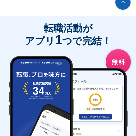
転職活動が
1
アプリ
つで完結！