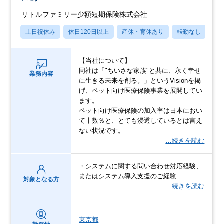
リトルファミリー少額短期保険株式会社
土日祝休み
休日120日以上
産休・育休あり
転勤なし
学
【当社について】
同社は「"ちいさな家族"と共に、永く幸せ
業務内容
に生きる未来を創る。」というVisionを掲
げ、ペット向け医療保険事業を展開してい
ます。
ペット向け医療保険の加入率は日本におい
て十数％と、とても浸透しているとは言え
ない状況です。
…続きを読む
・システムに関する問い合わせ対応経験、
またはシステム導入支援のご経験
対象となる方
…続きを読む
東京都