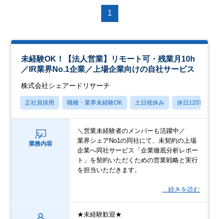
1
未経験OK！【法人営業】リモート可・残業月10h
／IR業界No.1企業／上場企業向けの自社サービス
株式会社シェアードリサーチ
正社員採用
職種・業界未経験OK
土日祝休み
休日120日以上
＼営業未経験者のメンバーも活躍中／
業界シェアNo1の同社にて、未契約の上場
業務内容
企業へ同社サービス「企業徹底分析レポー
ト」を契約いただくための営業戦略と実行
を担当いただきます。
…続きを読む
★未経験歓迎★