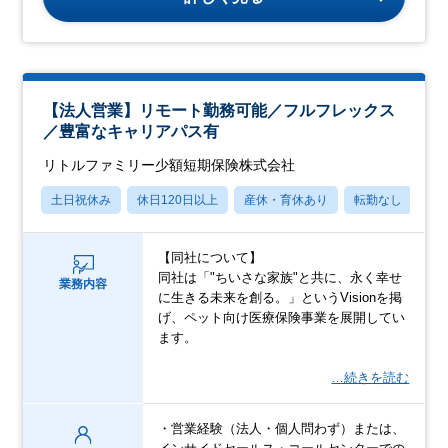
【法人営業】リモート勤務可能／フルフレックス
／豊富なキャリアパス有
リトルファミリー少額短期保険株式会社
土日祝休み
休日120日以上
産休・育休あり
転勤なし
学
【同社について】
同社は「"ちいさな家族"と共に、永く幸せ
業務内容
に生きる未来を創る。」というVisionを掲
げ、ペット向け医療保険事業を展開してい
ます。
…続きを読む
・営業経験（法人・個人問わず）または、