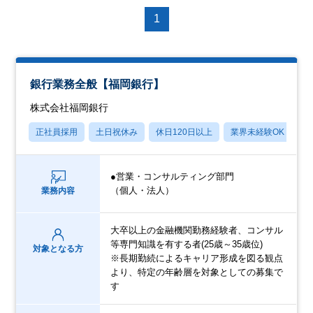
1
銀行業務全般【福岡銀行】
株式会社福岡銀行
正社員採用
土日祝休み
休日120日以上
業界未経験OK
産
●営業・コンサルティング部門
（個人・法人）
業務内容
大卒以上の金融機関勤務経験者、コンサル
等専門知識を有する者(25歳～35歳位)
対象となる方
※長期勤続によるキャリア形成を図る観点
より、特定の年齢層を対象としての募集で
す