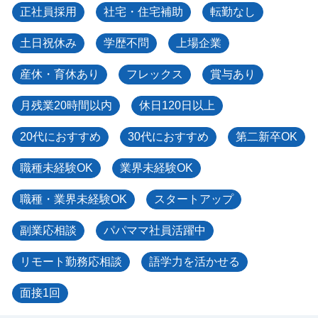
正社員採用
社宅・住宅補助
転勤なし
土日祝休み
学歴不問
上場企業
産休・育休あり
フレックス
賞与あり
月残業20時間以内
休日120日以上
20代におすすめ
30代におすすめ
第二新卒OK
職種未経験OK
業界未経験OK
職種・業界未経験OK
スタートアップ
副業応相談
パパママ社員活躍中
リモート勤務応相談
語学力を活かせる
面接1回