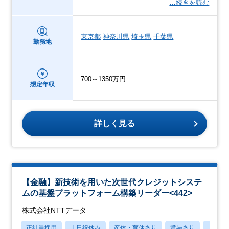
…続きを読む
東京都
神奈川県
埼玉県
千葉県
勤務地
700～1350万円
想定年収
詳しく見る
【金融】新技術を用いた次世代クレジットシステ
ムの基盤プラットフォーム構築リーダー<442>
株式会社NTTデータ
正社員採用
土日祝休み
産休・育休あり
賞与あり
フレッ