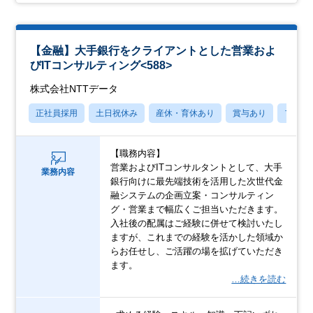
【金融】大手銀行をクライアントとした営業およ
びITコンサルティング<588>
株式会社NTTデータ
正社員採用
土日祝休み
産休・育休あり
賞与あり
フレッ
【職務内容】
営業およびITコンサルタントとして、大手
業務内容
銀行向けに最先端技術を活用した次世代金
融システムの企画立案・コンサルティン
グ・営業まで幅広くご担当いただきます。
入社後の配属はご経験に併せて検討いたし
ますが、これまでの経験を活かした領域か
らお任せし、ご活躍の場を拡げていただき
ます。
…続きを読む