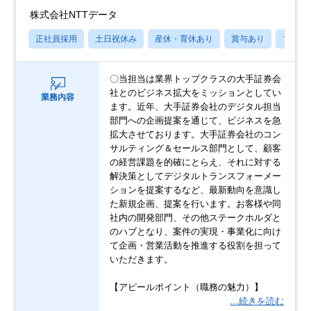
株式会社NTTデータ
正社員採用
土日祝休み
産休・育休あり
賞与あり
フレッ
〇当担当は業界トップクラスの大手証券会
社とのビジネス拡大をミッションとしてい
業務内容
ます。近年、大手証券会社のデジタル担当
部門への企画提案を通じて、ビジネスを急
拡大させております。大手証券会社のコン
サルティング＆セールス部門として、顧客
の経営課題を的確にとらえ、それに対する
解決策としてデジタルトランスフォーメー
ションを提案するなど、最新動向を意識し
た新規企画、提案を行います。お客様や同
社内の開発部門、その他ステークホルダと
のハブとなり、案件の実現・事業化に向け
て企画・営業活動を推進する役割を担って
いただきます。
【アピールポイント（職務の魅力）】
…続きを読む