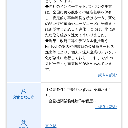
となっています。
◆同社のインターネットバンキング事業
は、全国に跨る数多くの顧客基盤を保有
し、安定的な事業運営を続ける一方、変化
の早い技術革新やユーザニーズに先導また
は追従するため日々進化しつづけ、常に新
たな取り組みを進めてまいりました。
◆近年、政府主導のデジタル化推進や
FinTechの拡大や他業態の金融系サービス
進出等により、個人・法人企業のデジタル
化が急速に進行しており、これまで以上に
スピーディな事業展開が求められていま
す。
…続きを読む
【必要条件】下記のいずれかを満たすこ
と。
対象となる方
・金融機関業務経験/3年程度～
…続きを読む
東京都