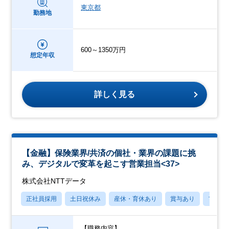
東京都
勤務地
600～1350万円
想定年収
詳しく見る
【金融】保険業界/共済の個社・業界の課題に挑
み、デジタルで変革を起こす営業担当<37>
株式会社NTTデータ
正社員採用
土日祝休み
産休・育休あり
賞与あり
フレッ
【職務内容】