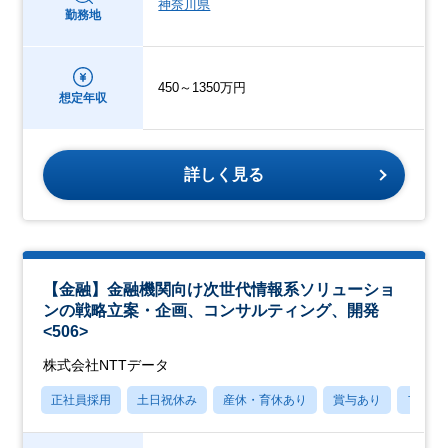
神奈川県
勤務地
450～1350万円
想定年収
詳しく見る
【金融】金融機関向け次世代情報系ソリューショ
ンの戦略立案・企画、コンサルティング、開発
<506>
株式会社NTTデータ
正社員採用
土日祝休み
産休・育休あり
賞与あり
フレッ