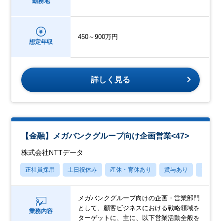
勤務地
450～900万円
想定年収
詳しく見る
【金融】メガバンクグループ向け企画営業<47>
株式会社NTTデータ
正社員採用
土日祝休み
産休・育休あり
賞与あり
フレッ
メガバンクグループ向けの企画・営業部門
として、顧客ビジネスにおける戦略領域を
業務内容
ターゲットに、主に、以下営業活動全般を