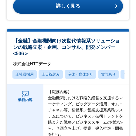
詳しく見る
【金融】金融機関向け次世代情報系ソリューショ
ンの戦略立案・企画、コンサル、開発メンバー
<506＞
株式会社NTTデータ
正社員採用
土日祝休み
産休・育休あり
賞与あり
フレッ
【職務内容】
金融機関における戦略的経営を支援するマ
業務内容
ーケティング、ビッグデータ活用、オムニ
チャネル等、情報系／営業支援系業務シス
テムについて、ビジネス／技術トレンドを
踏まえた戦略／ビジネススキームの検討か
ら、企画立ち上げ、提案、導入推進・開発
を担う。