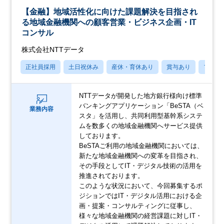
【金融】地域活性化に向けた課題解決を目指され
る地域金融機関への顧客営業・ビジネス企画・IT
コンサル
株式会社NTTデータ
正社員採用
土日祝休み
産休・育休あり
賞与あり
フレッ
NTTデータが開発した地方銀行様向け標準
バンキングアプリケーション「BeSTA（ベ
業務内容
スタ」を活用し、共同利用型基幹系システ
ムを数多くの地域金融機関へサービス提供
しております。
BeSTAご利用の地域金融機関においては、
新たな地域金融機関への変革を目指され、
その手段としてIT・デジタル技術の活用を
推進されております。
このような状況において、今回募集するポ
ジションではIT・デジタル活用における企
画・提案・コンサルティングに従事し、
様々な地域金融機関の経営課題に対しIT・