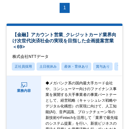
1
【金融】アカウント営業_クレジットカード業界向
け次世代決済社会の実現を目指した企画提案営業
＜69>
株式会社NTTデータ
正社員採用
土日祝休み
産休・育休あり
賞与あり
フレッ
◆メガバンク系の国内最大手カード会社
や、コンシューマー向けのファイナンス事
業務内容
業を展開する大手事業者の事業パートナー
として、経営戦略（キャッシュレス戦略や
デジタル化構想）の実現に向けて、人工知
能(AI)、音声認識、ブロックチェーン等の
新技術やFintechを活用して「業界で最先端
のシステム提案」を行い、新規ビジネスの