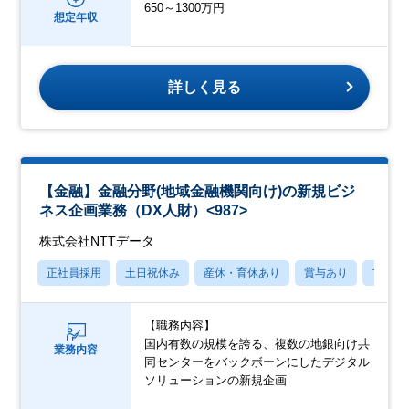
650～1300万円
想定年収
詳しく見る
【金融】金融分野(地域金融機関向け)の新規ビジ
ネス企画業務（DX人財）<987>
株式会社NTTデータ
正社員採用
土日祝休み
産休・育休あり
賞与あり
フレッ
【職務内容】
国内有数の規模を誇る、複数の地銀向け共
業務内容
同センターをバックボーンにしたデジタル
ソリューションの新規企画