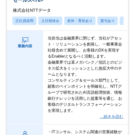
セールス<76>
株式会社NTTデータ
正社員採用
土日祝休み
産休・育休あり
賞与あり
フレッ
当担当は金融業界に閉じず、当社がアセッ
ト・ソリューションを創発し、一般事業会
業務内容
社様含めて展開し、お客様のDXを実現す
るEnablerとなるべく活動します。
金融業界では某メガバンク／信託とのビジ
ネス拡大をミッションとした急拡大中のチ
ームとなります。
コンサルティング＆セールス部門として、
顧客のペインポイントを明確化し、NTTグ
ループで研究されたAI言語処理技術、情報
銀行ナレッジを活用した提案等を通じ、お
客様のデジタルトランスフォーメーション
を実現します。
…続きを読む
・ITコンサル、システム関連の営業経験が