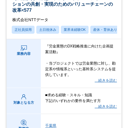
ションの共創・実現のためのバリューチェーンの
改革<577
株式会社NTTデータ
正社員採用
土日祝休み
業界未経験OK
産休・育休あり
月
『労金業態のDX戦略推進に向けた企画提
案活動』
業務内容
・当プロジェクトでは労金業態に対し、勘
定系や情報系といった基幹系システムを提
供しています。
…続きを読む
■求める経験・スキル・知識
下記のいずれかの要件を満たす方
対象となる方
…続きを読む
千葉県