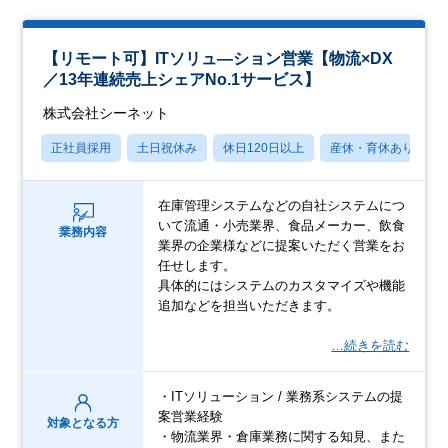
【リモート可】ITソリュ―ション営業【物流×DX
／13年連続売上シェアNo.1サービス】
株式会社シーネット
正社員採用
土日祝休み
休日120日以上
産休・育休あり
在庫管理システムなどの自社システムにつ
いて流通・小売業界、食品メーカー、飲食
業務内容
業界の企業様などに提案いただく営業をお
任せします。
具体的にはシステムのカスタマイズや機能
追加などを担当いただきます。
…続きを読む
・ITソリューション / 業務系システムの提
案営業経験
対象となる方
・物流業界・倉庫業務に関する知見、また