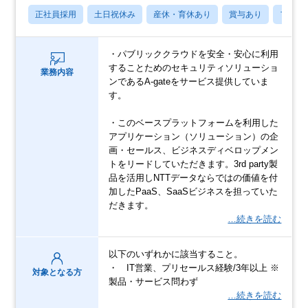
正社員採用
土日祝休み
産休・育休あり
賞与あり
フレッ
・パブリッククラウドを安全・安心に利用
することためのセキュリティソリューショ
業務内容
ンであるA-gateをサービス提供していま
す。
・このベースプラットフォームを利用した
アプリケーション（ソリューション）の企
画・セールス、ビジネスディベロップメン
トをリードしていただきます。3rd party製
品を活用しNTTデータならではの価値を付
加したPaaS、SaaSビジネスを担っていた
だきます。
…続きを読む
以下のいずれかに該当すること。
・ IT営業、プリセールス経験/3年以上 ※
対象となる方
製品・サービス問わず
…続きを読む