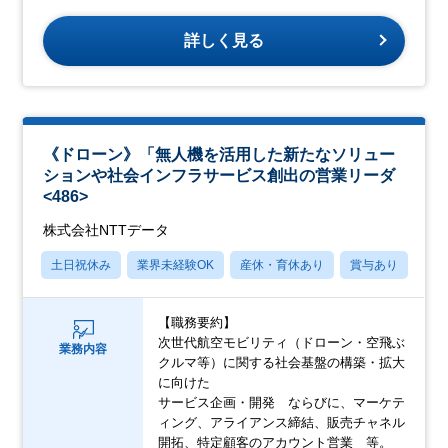
詳しく見る
《ドローン》「無人機を活用した新たなソリュー
ションや社会インフラサービス創出の営業リーダ
<486>
株式会社NTTデータ
土日祝休み
業界未経験OK
産休・育休あり
賞与あり
フ
【職務要約】
次世代航空モビリティ（ドローン・空飛ぶ
業務内容
クルマ等）に関する社会基盤の構築・拡大
に向けた
サービス企画・開発 ならびに、マーケテ
ィング、アライアンス締結、販売チャネル
開拓、特定顧客のアカウント営業 等。