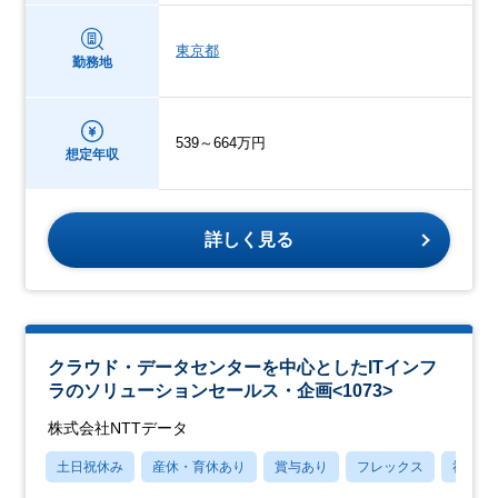
東京都
勤務地
539～664万円
想定年収
詳しく見る
クラウド・データセンターを中心としたITインフ
ラのソリューションセールス・企画<1073>
株式会社NTTデータ
土日祝休み
産休・育休あり
賞与あり
フレックス
社宅・