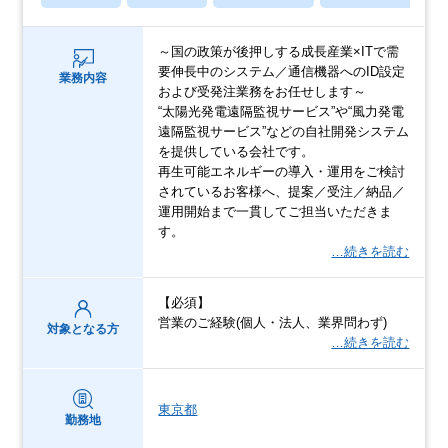
～国の政策が後押しする成長産業×ITで需
要伸長中のシステム／通信機器へのID設定
業務内容
および受発注業務をお任せします～
“太陽光発電遠隔監視サービス”や“風力発電
遠隔監視サービス”などの自社開発システム
を提供している会社です。
再生可能エネルギーの導入・運用をご検討
されているお客様へ、提案／受注／納品／
運用開始まで一貫してご担当いただきま
す。
…続きを読む
【必須】
営業のご経験(個人・法人、業界問わず)
対象となる方
…続きを読む
東京都
勤務地