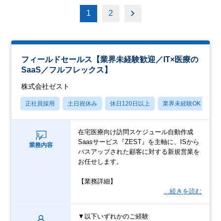
1
2
フィールドセールス【業界未経験歓迎／IT×医療の
SaaS／フルフレックス】
株式会社ゼスト
正社員採用
土日祝休み
休日120日以上
業界未経験OK
産
在宅医療向け訪問スケジュール自動作成
Saasサービス『ZEST』を主軸に、ISから
業務内容
パスアップされた顧客に対する新規営業を
お任せします。
【業務詳細】
…続きを読む
▼以下いずれかのご経験