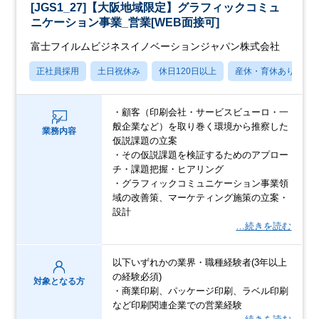
[JGS1_27]【大阪地域限定】グラフィックコミュ
ニケーション事業_営業[WEB面接可]
富士フイルムビジネスイノベーションジャパン株式会社
正社員採用
土日祝休み
休日120日以上
産休・育休あり
・顧客（印刷会社・サービスビューロ・一
般企業など）を取り巻く環境から推察した
業務内容
仮説課題の立案
・その仮説課題を検証するためのアプロー
チ・課題把握・ヒアリング
・グラフィックコミュニケーション事業領
域の改善策、マーケティング施策の立案・
設計
…続きを読む
以下いずれかの業界・職種経験者(3年以上
の経験必須)
対象となる方
・商業印刷、パッケージ印刷、ラベル印刷
など印刷関連企業での営業経験