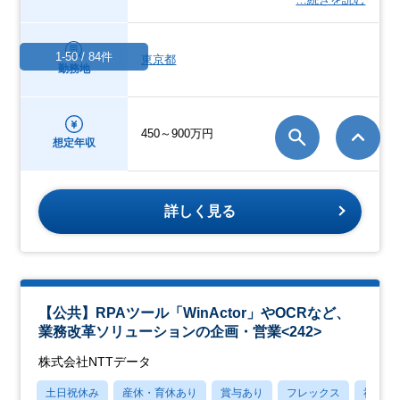
1-50 / 84件
東京都
勤務地
450～900万円
想定年収
詳しく見る
【公共】RPAツール「WinActor」やOCRなど、
業務改革ソリューションの企画・営業<242>
株式会社NTTデータ
土日祝休み
産休・育休あり
賞与あり
フレックス
社宅・