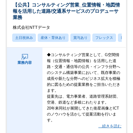
【公共】コンサルティング営業_位置情報・地図情
報を活用した道路/交通系サービスのプロデューサ
業務
株式会社NTTデータ
土日祝休み
産休・育休あり
賞与あり
フレックス
社宅・
◆コンサルティング営業として、G空間情
報（位置情報・地図情報）を活用した道
業務内容
路・交通・通信等の公共・インフラ分野へ
のシステム構築事業において、既存事業の
成長や新たな分野へのビジネス拡大を積極
的に図るための提案業務をご担当いただき
ます。
提案先は、電力事業者、道路管理系財団、
空港、鉄道など多岐にわたります。
20年来同社が展開してきた衛星画像とICT
のノウハウを活かして提案活動を行いま
す。
…続きを読む