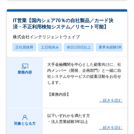
IT営業【国内シェア70％の自社製品／カード決
済・不正利用検知システム／リモート可能】
株式会社インテリジェントウェイブ
正社員採用
土日祝休み
休日120日以上
業界未経験OK
産
⼤⼿⾦融機関を中心とした顧客向けに、社
内メンバー（開発、企画部⾨）と⼀緒に自
業務内容
社システムやサービスの提案活動をお任せ
します。
【業務内容】
…続きを読む
以下いずれかを満たす⽅
・法⼈営業経験3年以上
対象となる方
…続きを読む