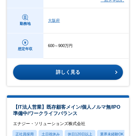
…続きを読む
大阪府
勤務地
600～900万円
想定年収
詳しく見る
【IT法人営業】既存顧客メイン/個人ノルマ無/IPO
準備中/ワークライフバランス
エナジー・ソリューションズ株式会社
正社員採用
土日祝休み
休日120日以上
業界未経験OK
産