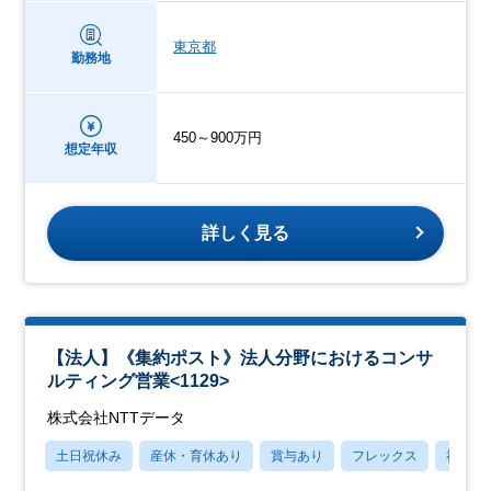
東京都
勤務地
450～900万円
想定年収
詳しく見る
【法人】《集約ポスト》法人分野におけるコンサ
ルティング営業<1129>
株式会社NTTデータ
土日祝休み
産休・育休あり
賞与あり
フレックス
社宅・