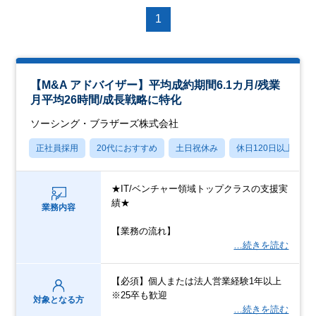
1
【M&A アドバイザー】平均成約期間6.1カ月/残業
月平均26時間/成長戦略に特化
ソーシング・ブラザーズ株式会社
正社員採用
20代におすすめ
土日祝休み
休日120日以上
★IT/ベンチャー領域トップクラスの支援実
績★
業務内容
【業務の流れ】
…続きを読む
【必須】個人または法人営業経験1年以上
※25卒も歓迎
対象となる方
…続きを読む