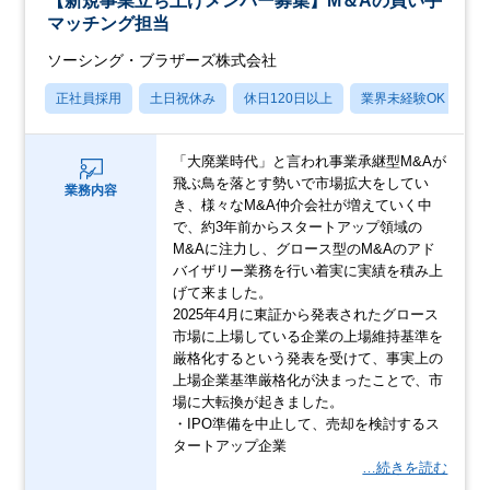
【新規事業立ち上げメンバー募集】M＆Aの買い手
マッチング担当
ソーシング・ブラザーズ株式会社
正社員採用
土日祝休み
休日120日以上
業界未経験OK
賞
「大廃業時代」と言われ事業承継型M&Aが
飛ぶ鳥を落とす勢いで市場拡大をしてい
業務内容
き、様々なM&A仲介会社が増えていく中
で、約3年前からスタートアップ領域の
M&Aに注力し、グロース型のM&Aのアド
バイザリー業務を行い着実に実績を積み上
げて来ました。
2025年4月に東証から発表されたグロース
市場に上場している企業の上場維持基準を
厳格化するという発表を受けて、事実上の
上場企業基準厳格化が決まったことで、市
場に大転換が起きました。
・IPO準備を中止して、売却を検討するス
タートアップ企業
…続きを読む