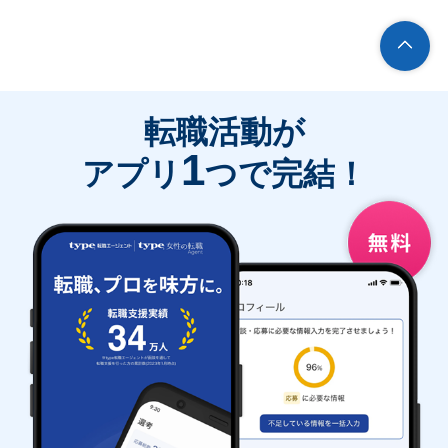
転職活動が
1
アプリ
つで完結！