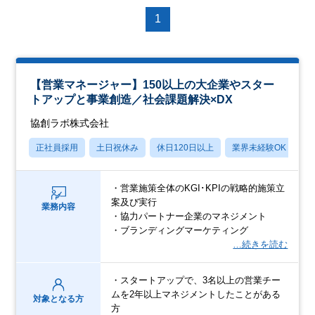
1
【営業マネージャー】150以上の大企業やスター
トアップと事業創造／社会課題解決×DX
協創ラボ株式会社
正社員採用
土日祝休み
休日120日以上
業界未経験OK
産
・営業施策全体のKGI･KPIの戦略的施策立
案及び実行
業務内容
・協力パートナー企業のマネジメント
・ブランディングマーケティング
…続きを読む
・スタートアップで、3名以上の営業チー
ムを2年以上マネジメントしたことがある
対象となる方
方