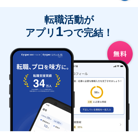
転職活動が
1
アプリ
つで完結！