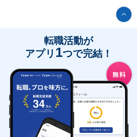
転職活動が
1
アプリ
つで完結！