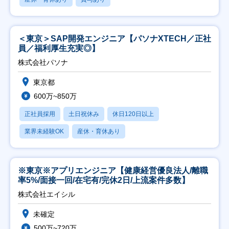
＜東京＞SAP開発エンジニア【パソナXTECH／正社
員／福利厚生充実◎】
株式会社パソナ
東京都
600万~850万
正社員採用
土日祝休み
休日120日以上
業界未経験OK
産休・育休あり
※東京※アプリエンジニア【健康経営優良法人/離職
率5%/面接一回/在宅有/完休2日/上流案件多数】
株式会社エイシル
未確定
500万~720万