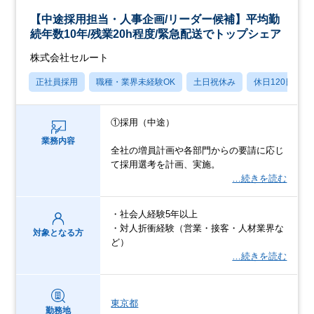
【中途採用担当・人事企画/リーダー候補】平均勤
続年数10年/残業20h程度/緊急配送でトップシェア
株式会社セルート
正社員採用
職種・業界未経験OK
土日祝休み
休日120日以上
①採用（中途）
業務内容
全社の増員計画や各部門からの要請に応じ
て採用選考を計画、実施。
…続きを読む
・社会人経験5年以上
・対人折衝経験（営業・接客・人材業界な
対象となる方
ど）
…続きを読む
東京都
勤務地