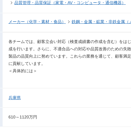
品質管理・品質保証（家電・AV・コンピュータ・通信機器）
メーカー（化学・素材・食品）
鉄鋼・金属・鉱業・非鉄金属（
各チームでは、顧客立会い対応（検査成績書の作成を含む）をは
成を行います。さらに、不適合品への対応や品質改善のための失
製品の品質向上に努めています。これらの業務を通じて、顧客満
に貢献しています。
＜具体的には＞
兵庫県
610～1120万円