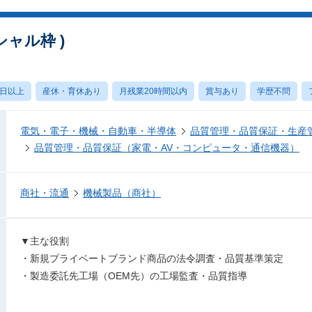
シャル枠 )
0日以上
産休・育休あり
月残業20時間以内
賞与あり
学歴不問
電気・電子・機械・自動車・半導体
品質管理・品質保証・生産
品質管理・品質保証（家電・AV・コンピュータ・通信機器）
商社・流通
機械製品（商社）
▼主な役割
・新規プライベートブランド商品の法令調査・品質基準策定
・製造委託先工場（OEM先）の工場監査・品質指導