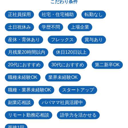
こだわり条件
正社員採用
社宅・住宅補助
転勤なし
土日祝休み
学歴不問
上場企業
産休・育休あり
フレックス
賞与あり
月残業20時間以内
休日120日以上
20代におすすめ
30代におすすめ
第二新卒OK
職種未経験OK
業界未経験OK
職種・業界未経験OK
スタートアップ
副業応相談
パパママ社員活躍中
リモート勤務応相談
語学力を活かせる
面接1回