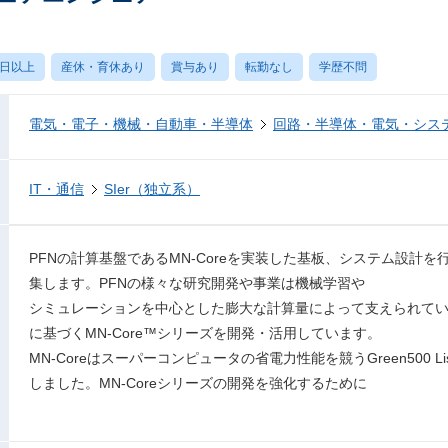
0日以上
産休・育休あり
賞与あり
転勤なし
学歴不問
電気・電子・機械・自動車・半導体
回路・半導体・電気・シス
IT・通信
SIer（独立系）
PFNの計算基盤であるMN-Coreを実装した基板、システム設計
集します。PFNの様々な研究開発や事業は機械学習や
シミュレーションを中心とした膨大な計算量によって支えられてい
に基づくMN-Core™シリーズを開発・活用しています。
MN-Coreはスーパーコンピュータの省電力性能を競うGreen500 
しました。MN-Coreシリーズの開発を強化するために