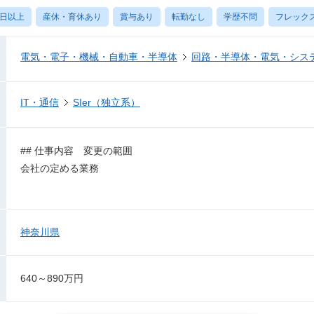
0日以上
産休・育休あり
賞与あり
転勤なし
学歴不問
フレック
電気・電子・機械・自動車・半導体
回路・半導体・電気・シス
IT・通信
SIer（独立系）
## 仕事内容 変更の範囲
会社の定める業務
神奈川県
640～890万円