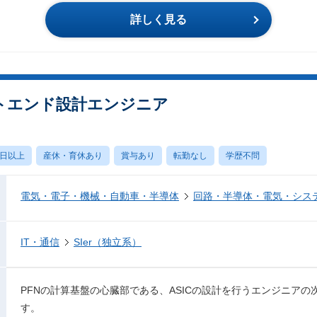
詳しく見る
フロントエンド設計エンジニア
0日以上
産休・育休あり
賞与あり
転勤なし
学歴不問
電気・電子・機械・自動車・半導体
回路・半導体・電気・シス
IT・通信
SIer（独立系）
PFNの計算基盤の心臓部である、ASICの設計を行うエンジニア
す。