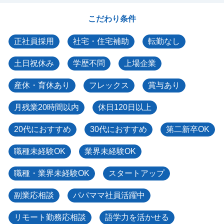
こだわり条件
正社員採用
社宅・住宅補助
転勤なし
土日祝休み
学歴不問
上場企業
産休・育休あり
フレックス
賞与あり
月残業20時間以内
休日120日以上
20代におすすめ
30代におすすめ
第二新卒OK
職種未経験OK
業界未経験OK
職種・業界未経験OK
スタートアップ
副業応相談
パパママ社員活躍中
リモート勤務応相談
語学力を活かせる