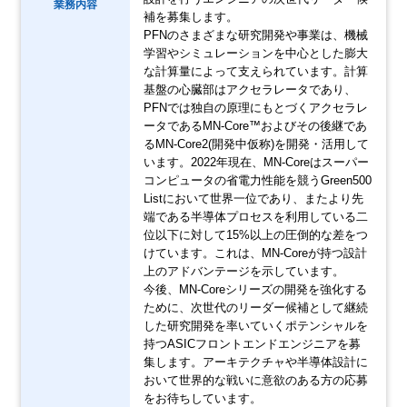
業務内容
補を募集します。
PFNのさまざまな研究開発や事業は、機械
学習やシミュレーションを中心とした膨大
な計算量によって支えられています。計算
基盤の心臓部はアクセラレータであり、
PFNでは独自の原理にもとづくアクセラレ
ータであるMN-Core™およびその後継であ
るMN-Core2(開発中仮称)を開発・活用して
います。2022年現在、MN-Coreはスーパー
コンピュータの省電力性能を競うGreen500
Listにおいて世界一位であり、またより先
端である半導体プロセスを利用している二
位以下に対して15%以上の圧倒的な差をつ
けています。これは、MN-Coreが持つ設計
上のアドバンテージを示しています。
今後、MN-Coreシリーズの開発を強化する
ために、次世代のリーダー候補として継続
した研究開発を率いていくポテンシャルを
持つASICフロントエンドエンジニアを募
集します。アーキテクチャや半導体設計に
おいて世界的な戦いに意欲のある方の応募
をお待ちしています。