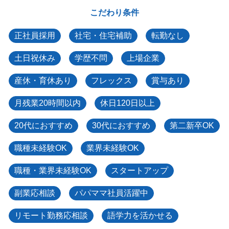
こだわり条件
正社員採用
社宅・住宅補助
転勤なし
土日祝休み
学歴不問
上場企業
産休・育休あり
フレックス
賞与あり
月残業20時間以内
休日120日以上
20代におすすめ
30代におすすめ
第二新卒OK
職種未経験OK
業界未経験OK
職種・業界未経験OK
スタートアップ
副業応相談
パパママ社員活躍中
リモート勤務応相談
語学力を活かせる