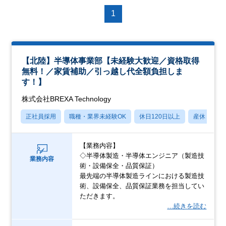
1
【北陸】半導体事業部【未経験大歓迎／資格取得
無料！／家賃補助／引っ越し代全額負担しま
す！】
株式会社BREXA Technology
正社員採用
職種・業界未経験OK
休日120日以上
産休・育休
【業務内容】
◇半導体製造・半導体エンジニア（製造技
業務内容
術・設備保全・品質保証）
最先端の半導体製造ラインにおける製造技
術、設備保全、品質保証業務を担当してい
ただきます。
…続きを読む