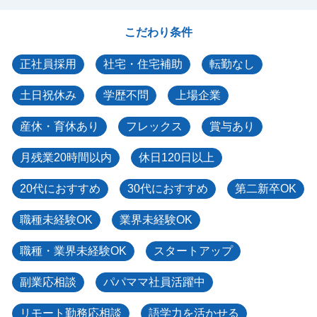
こだわり条件
正社員採用
社宅・住宅補助
転勤なし
土日祝休み
学歴不問
上場企業
産休・育休あり
フレックス
賞与あり
月残業20時間以内
休日120日以上
20代におすすめ
30代におすすめ
第二新卒OK
職種未経験OK
業界未経験OK
職種・業界未経験OK
スタートアップ
副業応相談
パパママ社員活躍中
リモート勤務応相談
語学力を活かせる