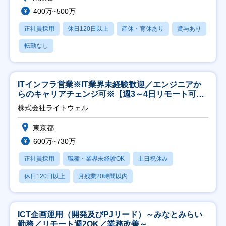
400万~500万
正社員採用
休日120日以上
産休・育休あり
賞与あり
転勤なし
ITインフラ営業※IT業界未経験歓迎／エンジニアか
らのキャリアチェンジ可※【週3～4日リモート可
能】
株式会社ライトウェル
東京都
600万~730万
正社員採用
職種・業界未経験OK
土日祝休み
休日120日以上
月残業20時間以内
ICT企画運用（開発及びPJリード）～みなとみらい
勤務／リモート週2OK／業務改善～