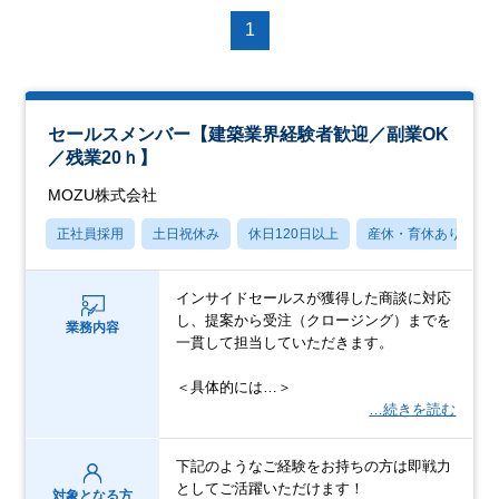
1
セールスメンバー【建築業界経験者歓迎／副業OK
／残業20ｈ】
MOZU株式会社
正社員採用
土日祝休み
休日120日以上
産休・育休あり
インサイドセールスが獲得した商談に対応
し、提案から受注（クロージング）までを
業務内容
一貫して担当していただきます。
＜具体的には…＞
…続きを読む
下記のようなご経験をお持ちの方は即戦力
としてご活躍いただけます！
対象となる方