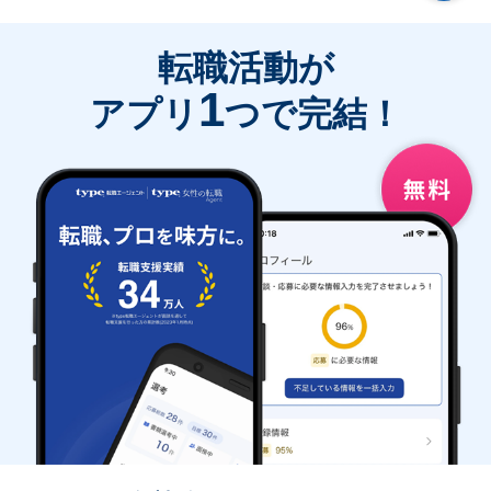
転職活動が
1
アプリ
つで完結！