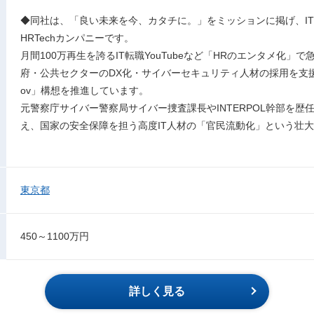
◆同社は、「良い未来を今、カタチに。」をミッションに掲げ、I
HRTechカンパニーです。
月間100万再生を誇るIT転職YouTubeなど「HRのエンタメ化」
府・公共セクターのDX化・サイバーセキュリティ人材の採用を支援する「KIKK
ov」構想を推進しています。
元警察庁サイバー警察局サイバー捜査課長やINTERPOL幹部を
え、国家の安全保障を担う高度IT人材の「官民流動化」という壮
東京都
450～1100万円
詳しく見る