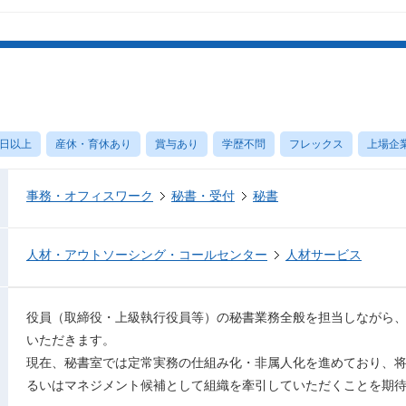
0日以上
産休・育休あり
賞与あり
学歴不問
フレックス
上場企
事務・オフィスワーク
秘書・受付
秘書
人材・アウトソーシング・コールセンター
人材サービス
役員（取締役・上級執行役員等）の秘書業務全般を担当しながら
いただきます。
現在、秘書室では定常実務の仕組み化・非属人化を進めており、
るいはマネジメント候補として組織を牽引していただくことを期