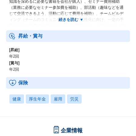
知識を深めるに必要な書籍を会社が購入）、セミナー費用補助
（業務に必要なセミナー参加費を補助）、部活動（趣味などを通
じて交流できるよう、活動に応じて費用を補助）、チームビルデ
ィング（チームのコミュニケーションの活性化に向け、一定の予
算を好きに利用できる※1人当たり5,000円/月）、結婚祝い金（結
婚した従業員に祝い金を支給） 等
昇給・賞与
[昇給]
年2回
[賞与]
年2回
保険
健康
厚生年金
雇用
労災
企業情報