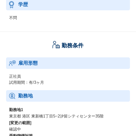
学歴
不問
勤務条件
雇用形態
正社員
試用期間：有/3ヶ月
勤務地
勤務地1
東京都 港区 東新橋1丁目5−2汐留シティセンター35階
[変更の範囲]
確認中
受動喫煙対策