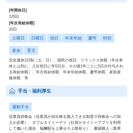
[年間休日]
120日
[年次有給休暇]
10日
土曜日
日曜日
祝日
年末年始
慶弔
特別
産休
育児
完全週休2日制（土・日）、国民の祝日、リラックス休暇（年次有
休とは別に、入社初日に年5日分、その後1年ごとに5日分付与され
る有給休暇）、年次有給休暇、年末年始休暇、慶弔休暇、産前産
後休暇 等
手当・福利厚生
通勤手当
従業員持株会（従業員が自社株を購入できる制度※持株会への加
入が必要）、ダブルタイミーデイ（社員がタイミーアプリを利用
して働いた場合、報酬額を上乗せ※上限有り）、書籍購入（業界