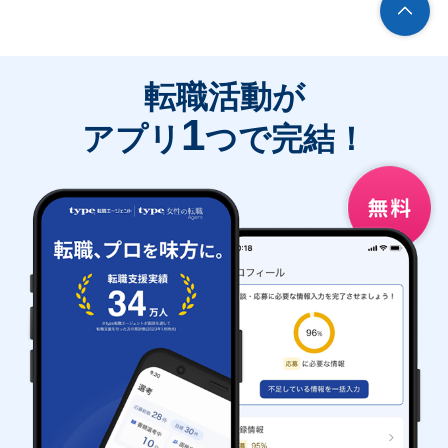
転職活動が
1
アプリ
つで完結！