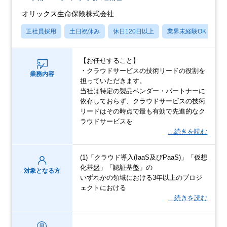
オリックス生命保険株式会社
正社員採用
土日祝休み
休日120日以上
業界未経験OK
産
【お任せすること】
・クラウドサービスの技術リードの役割を
業務内容
担っていただきます。
当社は特定の製品ベンダー・パートナーに
依存しておらず、クラウドサービスの技術
リードはその時点で最も有効で先進的なク
ラウドサービスを
…続きを読む
(1)「クラウド導入(IaaS及びPaaS)」「仮想
化基盤」「認証基盤」の
対象となる方
いずれかの領域における3年以上のプロジ
ェクトにおける
…続きを読む