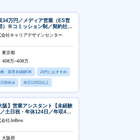
収34万円／メディア営業（ES営
部）※コミッション制／契約社員
4年目以降無期化
式会社キャリアデザインセンター
東京都
408万~408万
職種・業界未経験OK
20代におすすめ
土日祝休み
休日120日以上
産休・育休あり
大阪】営業アシスタント【未経験
K／土日祝・年休124日／年収400
～／転勤なし】
会社JoBins
大阪府