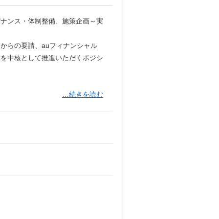
バナンス・体制整備、施策企画～実
からの要請、auフィナンシャル
備を中核として推進いただくポジシ
…続きを読む