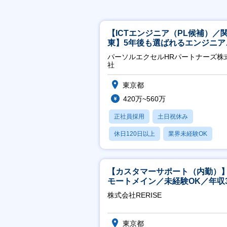
【ICTエンジニア（PL候補）／
東】5年後も選ばれるエンジニア
／チーム運営・体制構築
パーソルエクセルHRパートナーズ株
社
東京都
420万~560万
正社員採用
土日祝休み
休日120日以上
業界未経験OK
月残業20時間以内
【カスタマーサポート（内勤）
モートメイン／未経験OK／年収3
万～／年間休日125日
株式会社RERISE
東京都