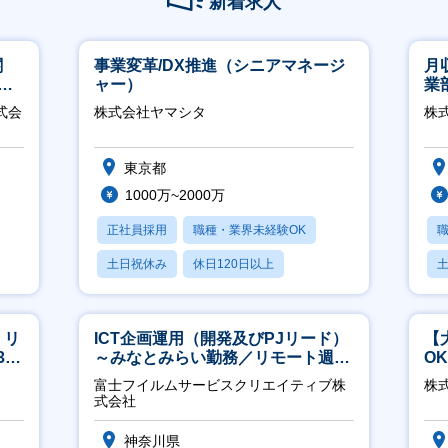
新着求人
関
事業変革/DX推進（シニアマネージ
月
へ
ャー）
業
※
式会
株式会社ヤマシタ
株
東京都
1000万~2000万
正社員採用
職種・業界未経験OK
土日祝休み
休日120日以上
産休・育休あり
】リ
ICT企画運用（開発及びPJリード）
【
40
～みなとみらい勤務／リモート週
O
2OK／業務改善～
万
富士フイルムサービスクリエイティブ株
株式
式会社
神奈川県