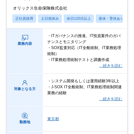
オリックス生命保険株式会社
正社員採用
土日祝休み
休日120日以上
産休・育休あり
・ITガバナンスの推進、IT投資案件のガバ
ナンスとモニタリング
業務内容
・SOX監査対応（IT全般統制、IT業務処理
統制）
・IT業務処理統制テストと調書作成
…続きを読む
・システム開発もしくは運用経験3年以上
・J-SOX IT全般統制、IT業務処理統制関連
対象となる方
業務の経験
…続きを読む
東京都
勤務地