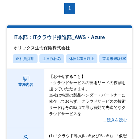
1
IT本部：ITクラウド推進部_AWS・Azure
オリックス生命保険株式会社
正社員採用
土日祝休み
休日120日以上
業界未経験OK
産
【お任せすること】
・クラウドサービスの技術リードの役割を
業務内容
担っていただきます。
当社は特定の製品ベンダー・パートナーに
依存しておらず、クラウドサービスの技術
リードはその時点で最も有効で先進的なク
ラウドサービスを
…続きを読む
(1)「クラウド導入(IaaS及びPaaS)」「仮想