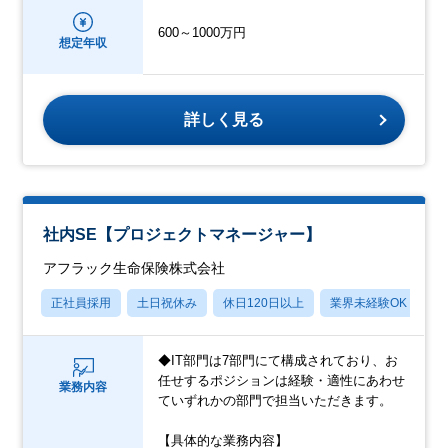
600～1000万円
想定年収
詳しく見る
社内SE【プロジェクトマネージャー】
アフラック生命保険株式会社
正社員採用
土日祝休み
休日120日以上
業界未経験OK
産
◆IT部門は7部門にて構成されており、お
任せするポジションは経験・適性にあわせ
業務内容
ていずれかの部門で担当いただきます。
【具体的な業務内容】