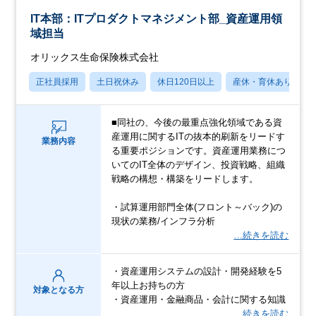
IT本部：ITプロダクトマネジメント部_資産運用領
域担当
オリックス生命保険株式会社
正社員採用
土日祝休み
休日120日以上
産休・育休あり
■同社の、今後の最重点強化領域である資
産運用に関するITの抜本的刷新をリードす
業務内容
る重要ポジションです。資産運用業務につ
いてのIT全体のデザイン、投資戦略、組織
戦略の構想・構築をリードします。
・試算運用部門全体(フロント～バック)の
現状の業務/インフラ分析
…続きを読む
・資産運用システムの設計・開発経験を5
年以上お持ちの方
対象となる方
・資産運用・金融商品・会計に関する知識
…続きを読む