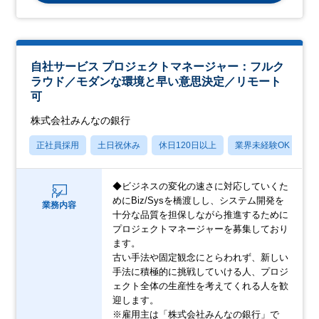
自社サービス プロジェクトマネージャー：フルク
ラウド／モダンな環境と早い意思決定／リモート
可
株式会社みんなの銀行
正社員採用
土日祝休み
休日120日以上
業界未経験OK
産
◆ビジネスの変化の速さに対応していくた
めにBiz/Sysを橋渡しし、システム開発を
業務内容
十分な品質を担保しながら推進するために
プロジェクトマネージャーを募集しており
ます。
古い手法や固定観念にとらわれず、新しい
手法に積極的に挑戦していける人、プロジ
ェクト全体の生産性を考えてくれる人を歓
迎します。
※雇用主は「株式会社みんなの銀行」で