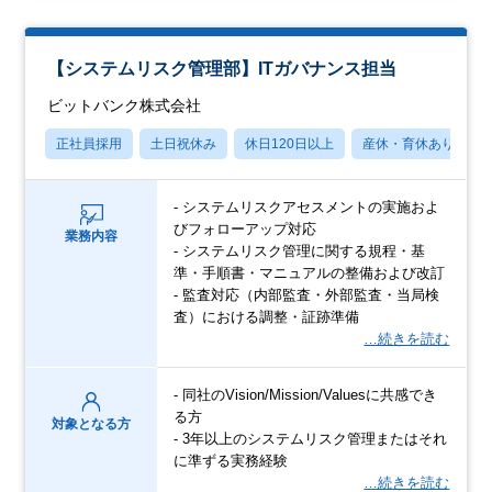
【システムリスク管理部】ITガバナンス担当
ビットバンク株式会社
正社員採用
土日祝休み
休日120日以上
産休・育休あり
- システムリスクアセスメントの実施およ
びフォローアップ対応
業務内容
- システムリスク管理に関する規程・基
準・手順書・マニュアルの整備および改訂
- 監査対応（内部監査・外部監査・当局検
査）における調整・証跡準備
…続きを読む
- 同社のVision/Mission/Valuesに共感でき
る方
対象となる方
- 3年以上のシステムリスク管理またはそれ
に準ずる実務経験
…続きを読む