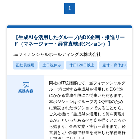
1
【生成AIを活用したグループ内DX企画・推進リー
ド（マネージャー・経営直轄ポジション）】
auフィナンシャルホールディングス株式会社
正社員採用
土日祝休み
休日120日以上
産休・育休あり
同社のIT統括部にて、当フィナンシャルグ
ループに対する生成AIを活用したDX推進
業務内容
にかかる業務全般にご従事いただきます。
本ポジションはグループ内DX推進のため
に新設されたポジションであることから、
ご入社後は『生成AIを活用して何を実現す
るか』といったあるべき姿を描くところか
ら始まり、企画立案・実行～運用まで、経
営層と近い距離で裁量を発揮した業務遂行
を期待しております。