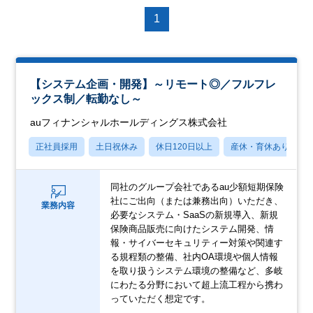
1
【システム企画・開発】～リモート◎／フルフレ
ックス制／転勤なし～
auフィナンシャルホールディングス株式会社
正社員採用
土日祝休み
休日120日以上
産休・育休あり
同社のグループ会社であるau少額短期保険
社にご出向（または兼務出向）いただき、
業務内容
必要なシステム・SaaSの新規導入、新規
保険商品販売に向けたシステム開発、情
報・サイバーセキュリティー対策や関連す
る規程類の整備、社内OA環境や個人情報
を取り扱うシステム環境の整備など、多岐
にわたる分野において超上流工程から携わ
っていただく想定です。