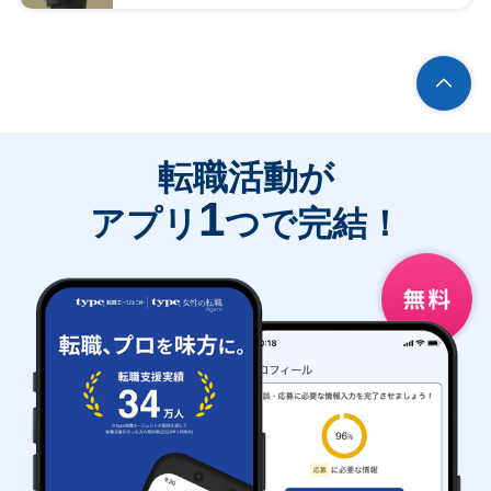
転職活動が
1
アプリ
つで完結！