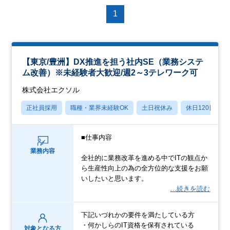
1
【東京/豊洲】DX推進を担う社内SE（業務システ
ム改善）※未経験者大歓迎/週2～3テレワーク可
株式会社エクソル
正社員採用
職種・業界未経験OK
土日祝休み
休日120日以上
■仕事内容
業務内容
全社的に業務改革を進める中でITの観点か
ら生産性向上の為の全方位的な支援をお願
いしたいと思います。
…続きを読む
下記いづれかの要件を満たしている方
・何かしらのIT資格を保有されている
対象となる方