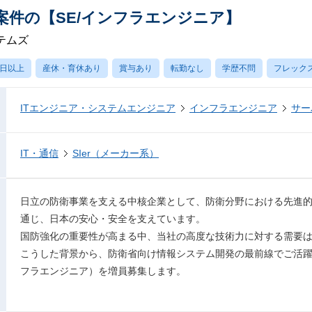
案件の【SE/インフラエンジニア】
テムズ
0日以上
産休・育休あり
賞与あり
転勤なし
学歴不問
フレック
ITエンジニア・システムエンジニア
インフラエンジニア
サー
IT・通信
SIer（メーカー系）
日立の防衛事業を支える中核企業として、防衛分野における先進
通じ、日本の安心・安全を支えています。
国防強化の重要性が高まる中、当社の高度な技術力に対する需要
こうした背景から、防衛省向け情報システム開発の最前線でご活躍
フラエンジニア）を増員募集します。