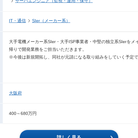
サーバエンジニア（監視・運用・保守）
IT・通信
SIer（メーカー系）
⼤⼿電機メーカー系SIer・⼤⼿ISP事業者・中堅の独立系SIer
帰りで開発業務をご担当いただきます。
※今後は新規開拓し、同社が元請になる取り組みをしていく予定
大阪府
400～680万円
詳しく見る