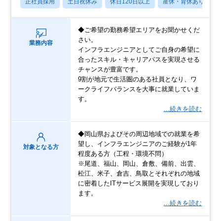
正社員採用
土日祝休み
休日120日以上
産休・育休あり
◆ご希望の勤務希望エリアをお聞かせくだ
さい。
業務内容
インフラエンジニアとしてご自身の希望に
合ったスキル・キャリアパスを実現させる
チャンスが豊富です。
9割が地元で生活圏のある社員となり、ワ
ークライフバランスを大事に就業していま
す。
…続きを読む
◆岡山県およびその周辺地域での就業を希
望し、インフラエンジニアのご経験が1年
対象となる方
程度ある方（工程・環境不問）
※尾道、福山、岡山、倉敷、備前、出雲、
松江、米子、倉吉、鳥取とそれぞれの地域
に密着したITサービス展開を実現しており
ます。
…続きを読む