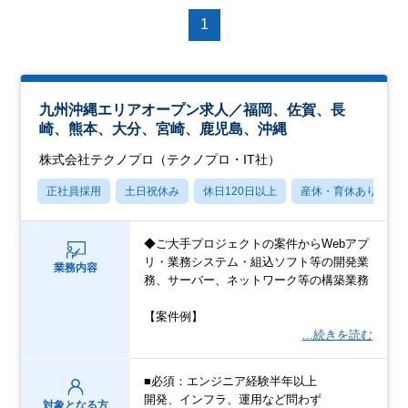
1
九州沖縄エリアオープン求人／福岡、佐賀、長
崎、熊本、大分、宮崎、鹿児島、沖縄
株式会社テクノプロ（テクノプロ・IT社）
正社員採用
土日祝休み
休日120日以上
産休・育休あり
◆ご大手プロジェクトの案件からWebアプ
リ・業務システム・組込ソフト等の開発業
業務内容
務、サーバー、ネットワーク等の構築業務
【案件例】
…続きを読む
■必須：エンジニア経験半年以上
開発、インフラ、運用など問わず
対象となる方