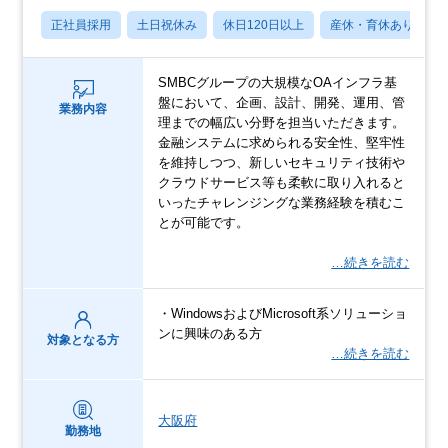
正社員採用
土日祝休み
休日120日以上
産休・育休あり
SMBCグループの大規模なOAインフラ基
盤において、企画、設計、開発、運用、管
業務内容
理までの幅広い分野を担当いただきます。
金融システムに求められる安全性、堅牢性
を維持しつつ、新しいセキュリティ技術や
クラウドサービス等も柔軟に取り入れると
いったチャレンジングな業務経験を積むこ
とが可能です。
…続きを読む
・WindowsおよびMicrosoft系ソリューショ
ンに興味のある方
対象となる方
…続きを読む
大阪府
勤務地