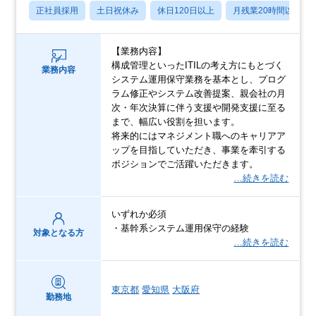
正社員採用
土日祝休み
休日120日以上
月残業20時間以内
【業務内容】
構成管理といったITILの考え方にもとづく
業務内容
システム運用保守業務を基本とし、プログ
ラム修正やシステム改善提案、親会社の月
次・年次決算に伴う支援や開発支援に至る
まで、幅広い役割を担います。
将来的にはマネジメント職へのキャリアア
ップを目指していただき、事業を牽引する
ポジションでご活躍いただきます。
…続きを読む
いずれか必須
・基幹系システム運用保守の経験
対象となる方
…続きを読む
東京都
愛知県
大阪府
勤務地