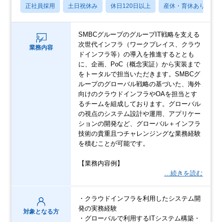
正社員採用
土日祝休み
休日120日以上
産休・育休あり
SMBCグループのグループIT戦略を支える
次世代インフラ（ワークプレイス、クラウ
業務内容
ドインフラ等）の導入を推進するととも
に、企画、PoC（概念実証）から実装まで
をトータルで担当いただきます。SMBCグ
ループのグローバル戦略の基づいた、海外
向けのクラウドインフラやOAを担当とす
るチームを組成しております。グローバル
の視点のシステム設計や運用、アプリケー
ションの開発など、グローバル＋インフラ
技術の貴重且つチャレンジングな業務経験
を積むことが可能です。
【業務内容例】
…続きを読む
・クラウドインフラを利用したシステム開
発の実務経験
対象となる方
・グローバルで利用するITシステム構築・