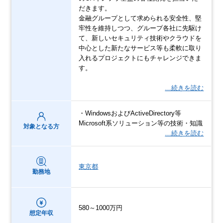
だきます。
金融グループとして求められる安全性、堅
牢性を維持しつつ、グループ各社に先駆け
て、新しいセキュリティ技術やクラウドを
中心とした新たなサービス等も柔軟に取り
入れるプロジェクトにもチャレンジできま
す。
…続きを読む
・WindowsおよびActiveDirectory等
Microsoft系ソリューション等の技術・知識
対象となる方
…続きを読む
東京都
勤務地
580～1000万円
想定年収