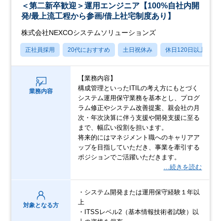
＜第二新卒歓迎＞運用エンジニア【100%自社内開
発/最上流工程から参画/借上社宅制度あり】
株式会社NEXCOシステムソリューションズ
正社員採用
20代におすすめ
土日祝休み
休日120日以上
【業務内容】
構成管理といったITILの考え方にもとづく
業務内容
システム運用保守業務を基本とし、プログ
ラム修正やシステム改善提案、親会社の月
次・年次決算に伴う支援や開発支援に至る
まで、幅広い役割を担います。
将来的にはマネジメント職へのキャリアア
ップを目指していただき、事業を牽引する
ポジションでご活躍いただきます。
…続きを読む
・システム開発または運用保守経験１年以
上
対象となる方
・ITSSレベル2（基本情報技術者試験）以