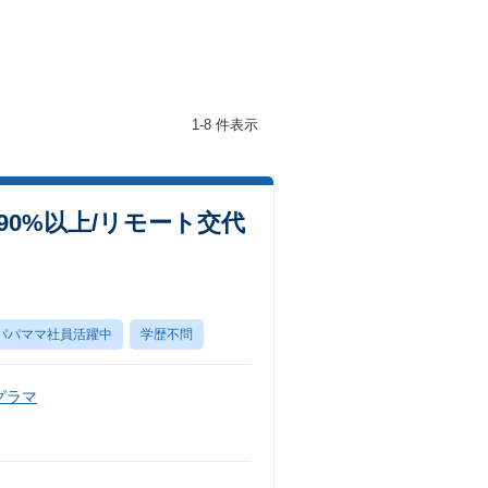
1-8 件表示
90%以上/リモート交代
パパママ社員活躍中
学歴不問
グラマ