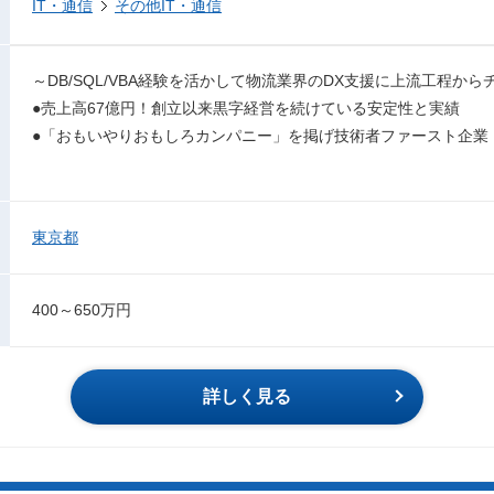
IT・通信
その他IT・通信
～DB/SQL/VBA経験を活かして物流業界のDX支援に上流工程か
●売上高67億円！創立以来黒字経営を続けている安定性と実績
●「おもいやりおもしろカンパニー」を掲げ技術者ファースト企業
東京都
400～650万円
詳しく見る