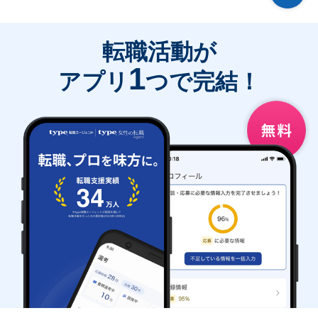
転職活動が
1
アプリ
つで完結！