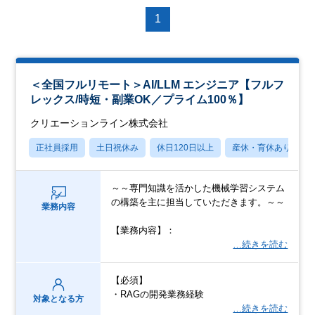
1
＜全国フルリモート＞AI/LLM エンジニア【フルフ
レックス/時短・副業OK／プライム100％】
クリエーションライン株式会社
正社員採用
土日祝休み
休日120日以上
産休・育休あり
～～専門知識を活かした機械学習システム
の構築を主に担当していただきます。～～
業務内容
【業務内容】：
…続きを読む
【必須】
・RAGの開発業務経験
対象となる方
…続きを読む