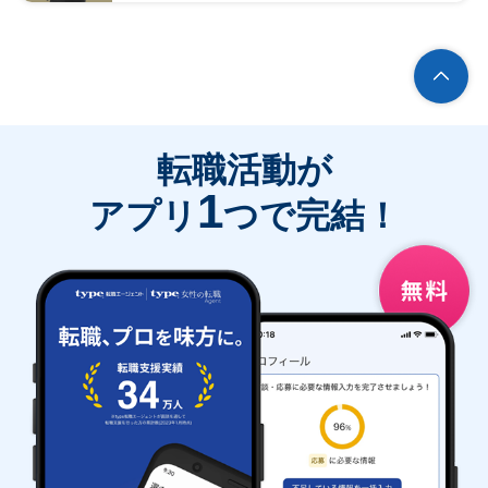
転職活動が
1
アプリ
つで完結！