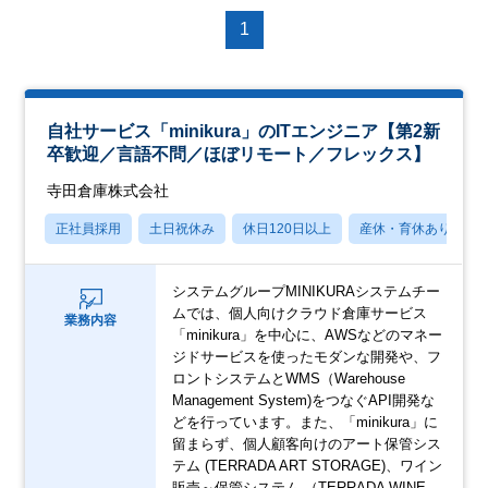
1
自社サービス「minikura」のITエンジニア【第2新
卒歓迎／言語不問／ほぼリモート／フレックス】
寺田倉庫株式会社
正社員採用
土日祝休み
休日120日以上
産休・育休あり
システムグループMINIKURAシステムチー
ムでは、個人向けクラウド倉庫サービス
業務内容
「minikura」を中心に、AWSなどのマネー
ジドサービスを使ったモダンな開発や、フ
ロントシステムとWMS（Warehouse
Management System)をつなぐAPI開発な
どを行っています。また、「minikura」に
留まらず、個人顧客向けのアート保管シス
テム (TERRADA ART STORAGE)、ワイン
販売～保管システム （TERRADA WINE