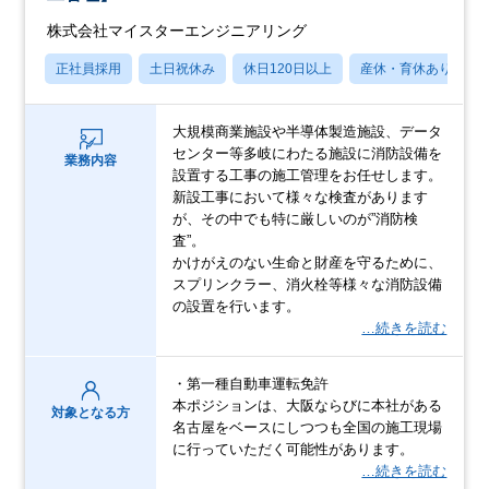
株式会社マイスターエンジニアリング
正社員採用
土日祝休み
休日120日以上
産休・育休あり
大規模商業施設や半導体製造施設、データ
センター等多岐にわたる施設に消防設備を
業務内容
設置する工事の施工管理をお任せします。
新設工事において様々な検査があります
が、その中でも特に厳しいのが”消防検
査”。
かけがえのない生命と財産を守るために、
スプリンクラー、消火栓等様々な消防設備
の設置を行います。
…続きを読む
・第一種自動車運転免許
本ポジションは、大阪ならびに本社がある
対象となる方
名古屋をベースにしつつも全国の施工現場
に行っていただく可能性があります。
…続きを読む