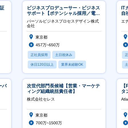
東証
ビジネスプロデューサー・ビジネス
I
サポート【ポテンシャル採用／電
自
力・ガス等の民間向けプロジェクト
に
パーソルビジネスプロセスデザイン株式
エ
推進】
会社
東京都
457万~650万
正社員採用
土日祝休み
休日120日以上
業界未経験OK
産休・育休あり
ーバ
次世代部門長候補【営業・マーケテ
【
ィング組織統括責任者】
タ
領
株式会社セレス
Atl
東京都
700万~1500万