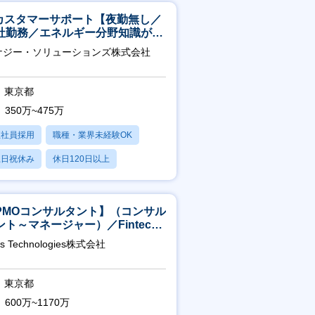
Tカスタマーサポート【夜勤無し／
社勤務／エネルギー分野知識が身
つきます】
ナジー・ソリューションズ株式会社
東京都
350万~475万
正社員採用
職種・業界未経験OK
土日祝休み
休日120日以上
産休・育休あり
PMOコンサルタント】（コンサル
ント～マネージャー）／Fintech
域／設立5年弱で上場
as Technologies株式会社
東京都
600万~1170万