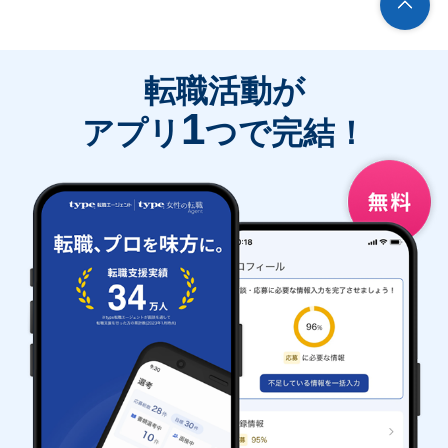
転職活動が
1
アプリ
つで完結！