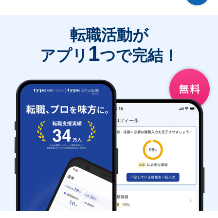
転職活動が
1
アプリ
つで完結！