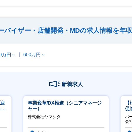
ーバイザー・店舗開発・MDの求人情報を年
00万円～
600万円～
新着求人
歓迎
事業変革/DX推進（シニアマネージ
【
ェン
ャー）
促
】
株式会社ヤマシタ
パ
会