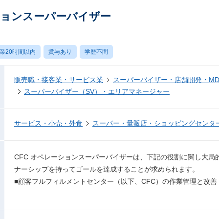
ションスーパーバイザー
業20時間以内
賞与あり
学歴不問
販売職・接客業・サービス業
スーパーバイザー・店舗開発・M
スーパーバイザー（SV）・エリアマネージャー
サービス・小売・外食
スーパー・量販店・ショッピングセンタ
CFC オペレーションスーパーバイザーは、下記の役割に関し大局
ナーシップを持ってゴールを達成することが求められます。
■顧客フルフィルメントセンター（以下、CFC）の作業管理と改善