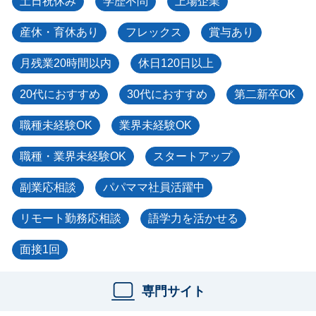
土日祝休み
学歴不問
上場企業
産休・育休あり
フレックス
賞与あり
月残業20時間以内
休日120日以上
20代におすすめ
30代におすすめ
第二新卒OK
職種未経験OK
業界未経験OK
職種・業界未経験OK
スタートアップ
副業応相談
パパママ社員活躍中
リモート勤務応相談
語学力を活かせる
面接1回
専門サイト