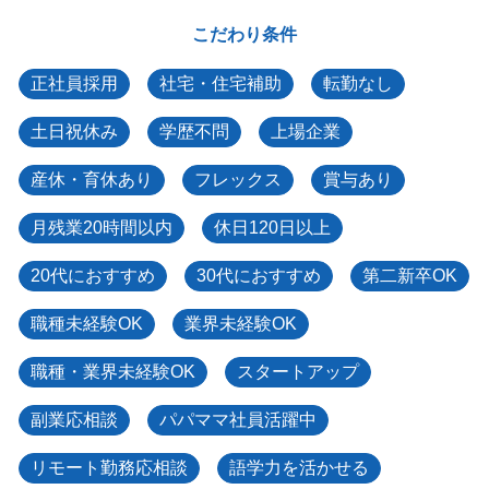
こだわり条件
正社員採用
社宅・住宅補助
転勤なし
土日祝休み
学歴不問
上場企業
産休・育休あり
フレックス
賞与あり
月残業20時間以内
休日120日以上
20代におすすめ
30代におすすめ
第二新卒OK
職種未経験OK
業界未経験OK
職種・業界未経験OK
スタートアップ
副業応相談
パパママ社員活躍中
リモート勤務応相談
語学力を活かせる