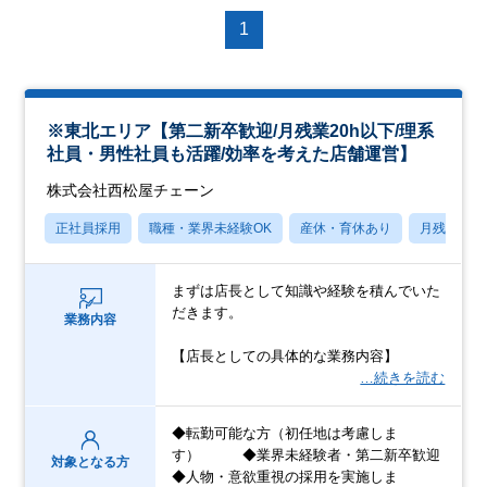
1
※東北エリア【第二新卒歓迎/月残業20h以下/理系
社員・男性社員も活躍/効率を考えた店舗運営】
株式会社西松屋チェーン
正社員採用
職種・業界未経験OK
産休・育休あり
月残業20
まずは店長として知識や経験を積んでいた
だきます。
業務内容
【店長としての具体的な業務内容】
…続きを読む
◆転勤可能な方（初任地は考慮しま
す） ◆業界未経験者・第二新卒歓迎
対象となる方
◆人物・意欲重視の採用を実施しま