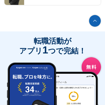
転職活動が
1
アプリ
つで完結！