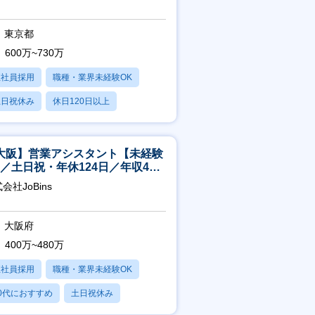
東京都
600万~730万
正社員採用
職種・業界未経験OK
土日祝休み
休日120日以上
残業20時間以内
大阪】営業アシスタント【未経験
K／土日祝・年休124日／年収400
～／転勤なし】
会社JoBins
大阪府
400万~480万
正社員採用
職種・業界未経験OK
0代におすすめ
土日祝休み