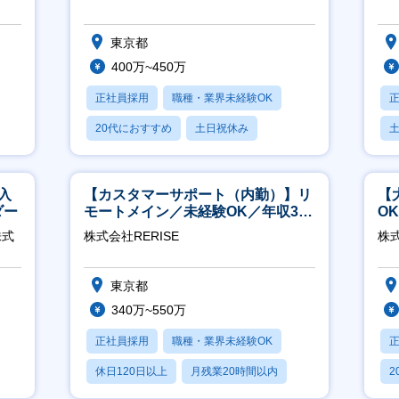
実】
東京都
400万~450万
正社員採用
職種・業界未経験OK
20代におすすめ
土日祝休み
休日120日以上
月
入
【カスタマーサポート（内勤）】リ
【
ダー
モートメイン／未経験OK／年収340
O
万～／年間休日125日
万
株式
株式会社RERISE
株式
東京都
340万~550万
正社員採用
職種・業界未経験OK
休日120日以上
月残業20時間以内
2