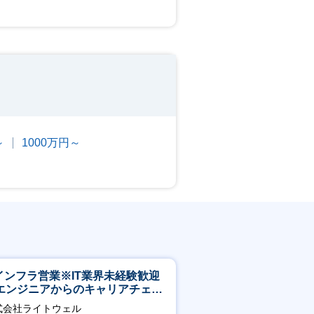
～
1000万円～
Tインフラ営業※IT業界未経験歓迎
エンジニアからのキャリアチェン
可※【週3～4日リモート可能】
式会社ライトウェル