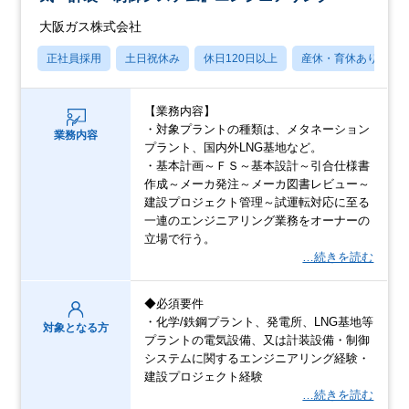
大阪ガス株式会社
正社員採用
土日祝休み
休日120日以上
産休・育休あり
【業務内容】
・対象プラントの種類は、メタネーション
業務内容
プラント、国内外LNG基地など。
・基本計画～ＦＳ～基本設計～引合仕様書
作成～メーカ発注～メーカ図書レビュー～
建設プロジェクト管理～試運転対応に至る
一連のエンジニアリング業務をオーナーの
立場で行う。
…続きを読む
◆必須要件
・化学/鉄鋼プラント、発電所、LNG基地等
対象となる方
プラントの電気設備、又は計装設備・制御
システムに関するエンジニアリング経験・
建設プロジェクト経験
…続きを読む