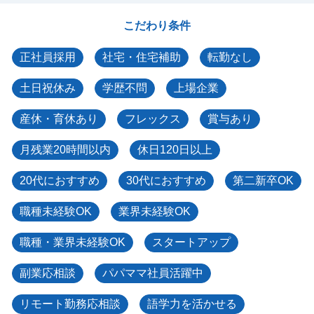
こだわり条件
正社員採用
社宅・住宅補助
転勤なし
土日祝休み
学歴不問
上場企業
産休・育休あり
フレックス
賞与あり
月残業20時間以内
休日120日以上
20代におすすめ
30代におすすめ
第二新卒OK
職種未経験OK
業界未経験OK
職種・業界未経験OK
スタートアップ
副業応相談
パパママ社員活躍中
リモート勤務応相談
語学力を活かせる