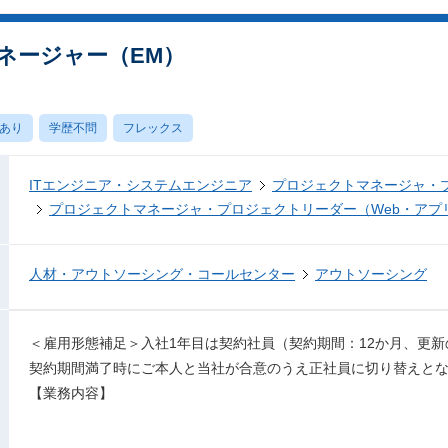
ネージャー（EM）
あり
学歴不問
フレックス
ITエンジニア・システムエンジニア
プロジェクトマネージャ・
プロジェクトマネージャ・プロジェクトリーダー（Web・アプ
人材・アウトソーシング・コールセンター
アウトソーシング
＜雇用形態補足＞入社1年目は契約社員（契約期間：12か月、更新
契約期間満了時にご本人と当社が合意のうえ正社員に切り替えと
【業務内容】