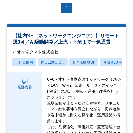
1
【社内SE（ネットワークエンジニア）】リモート
週3可／AI駆動開発／上流～下流まで一気通貫
イオンネクスト株式会社
正社員採用
休日120日以上
業界未経験OK
月残業20時間以内
CFC・本社・各拠点のネットワーク（WAN
／LAN／Wi-Fi、回線、ルータ／スイッチ／
業務内容
FW等）の設計・構築・運用・改善を担う
ポジションです。
現場業務が止まらない安定性と、セキュリ
ティ・統制要件を両立しながら、拠点追加
や端末増加に耐える標準化・運用基盤を構
築します。
また、監視強化・障害対応・変更管理・台
帳整備など、ネットワーク運用の品質向上