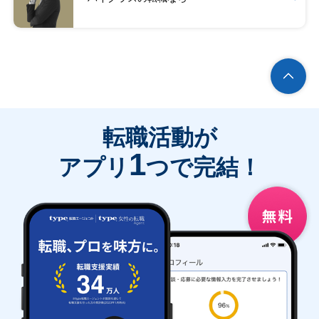
転職活動が
1
アプリ
つで完結！