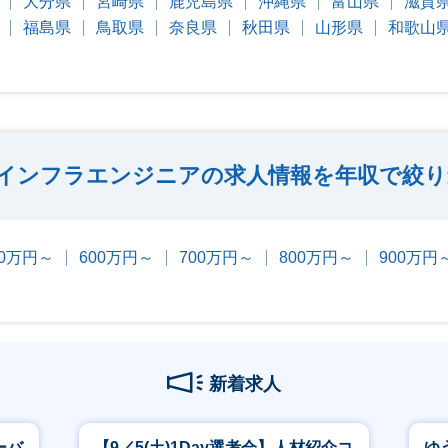
大分県
宮崎県
鹿児島県
沖縄県
富山県
滋賀
福島県
鳥取県
奈良県
秋田県
山形県
和歌山
インフラエンジニアの求人情報を年収で絞り
00万円～
600万円～
700万円～
800万円～
900万円
新着求人
ーバ
【9／5(土)1Day選考会】人材紹介コ
ゆ