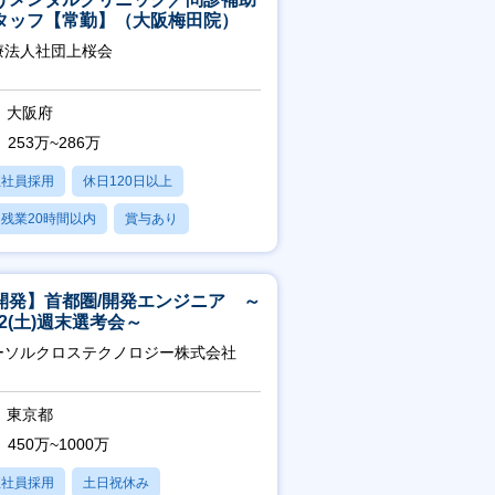
タッフ【常勤】（大阪梅田院）
療法人社団上桜会
大阪府
253万~286万
正社員採用
休日120日以上
残業20時間以内
賞与あり
転勤なし
開発】首都圏/開発エンジニア ～
/22(土)週末選考会～
ーソルクロステクノロジー株式会社
東京都
450万~1000万
正社員採用
土日祝休み