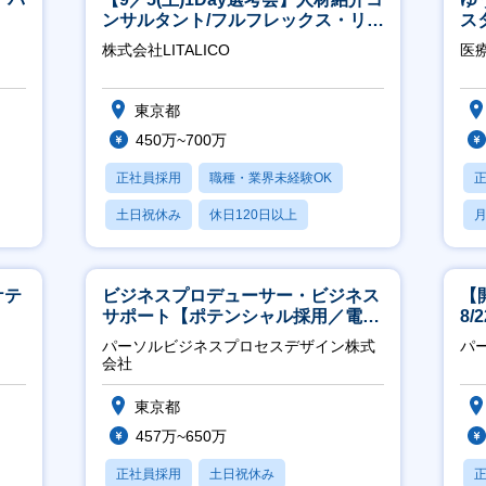
ンサルタント/フルフレックス・リモ
ス
ート/育休最長6年取得可
株式会社LITALICO
医
東京都
450万~700万
正社員採用
職種・業界未経験OK
土日祝休み
休日120日以上
月
産休・育休あり
ケテ
ビジネスプロデューサー・ビジネス
【
サポート【ポテンシャル採用／電
8
力・ガス等の民間向けプロジェクト
パーソルビジネスプロセスデザイン株式
パ
推進】
会社
東京都
457万~650万
正社員採用
土日祝休み