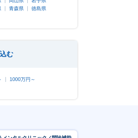
県
岡山県
岩手県
県
青森県
徳島県
込む
～
1000万円～
うメンタルクリニック／問診補助