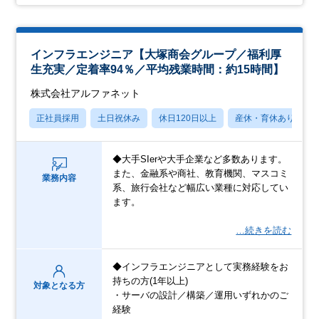
インフラエンジニア【大塚商会グループ／福利厚
生充実／定着率94％／平均残業時間：約15時間】
株式会社アルファネット
正社員採用
土日祝休み
休日120日以上
産休・育休あり
◆大手SIerや大手企業など多数あります。
また、金融系や商社、教育機関、マスコミ
業務内容
系、旅行会社など幅広い業種に対応してい
ます。
…続きを読む
◆インフラエンジニアとして実務経験をお
持ちの方(1年以上)
対象となる方
・サーバの設計／構築／運用いずれかのご
経験