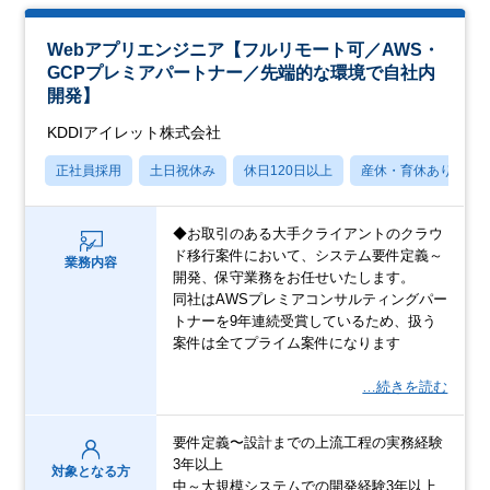
Webアプリエンジニア【フルリモート可／AWS・
GCPプレミアパートナー／先端的な環境で自社内
開発】
KDDIアイレット株式会社
正社員採用
土日祝休み
休日120日以上
産休・育休あり
◆お取引のある大手クライアントのクラウ
ド移行案件において、システム要件定義～
業務内容
開発、保守業務をお任せいたします。
同社はAWSプレミアコンサルティングパー
トナーを9年連続受賞しているため、扱う
案件は全てプライム案件になります
…続きを読む
要件定義〜設計までの上流工程の実務経験
3年以上
対象となる方
中～大規模システムでの開発経験3年以上