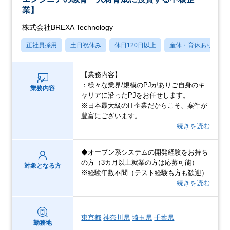
業】
株式会社BREXA Technology
正社員採用
土日祝休み
休日120日以上
産休・育休あり
【業務内容】
：様々な業界/規模のPJがありご自身のキ
業務内容
ャリアに沿ったPJをお任せします。
※日本最大級のIT企業だからこそ、案件が
豊富にございます。
…続きを読む
◆オープン系システムの開発経験をお持ち
の方（3カ月以上就業の方は応募可能）
対象となる方
※経験年数不問（テスト経験も方も歓迎）
…続きを読む
東京都
神奈川県
埼玉県
千葉県
勤務地