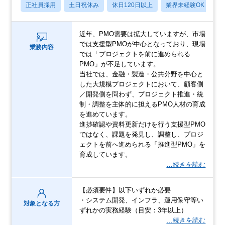
正社員採用
土日祝休み
休日120日以上
業界未経験OK
産
近年、PMO需要は拡大していますが、市場
では支援型PMOが中心となっており、現場
業務内容
では「プロジェクトを前に進められる
PMO」が不足しています。
当社では、金融・製造・公共分野を中心と
した大規模プロジェクトにおいて、顧客側
／開発側を問わず、プロジェクト推進・統
制・調整を主体的に担えるPMO人材の育成
を進めています。
進捗確認や資料更新だけを行う支援型PMO
ではなく、課題を発見し、調整し、プロジ
ェクトを前へ進められる「推進型PMO」を
育成しています。
…続きを読む
【必須要件】以下いずれか必要
・システム開発、インフラ、運用保守等い
対象となる方
ずれかの実務経験（目安：3年以上）
…続きを読む