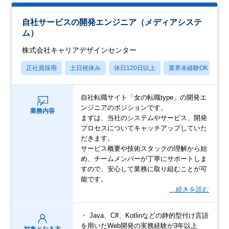
自社サービスの開発エンジニア（メディアシステ
ム）
株式会社キャリアデザインセンター
正社員採用
土日祝休み
休日120日以上
業界未経験OK
産
自社転職サイト「女の転職type」の開発エ
ンジニアのポジションです。
業務内容
まずは、当社のシステムやサービス、開発
プロセスについてキャッチアップしていた
だきます。
サービス概要や技術スタックの理解から始
め、チームメンバーが丁寧にサポートしま
すので、安心して業務に取り組むことが可
能です。
…続きを読む
・ Java、C#、Kotlinなどの静的型付け言語
を用いたWeb開発の実務経験が3年以上
対象となる方