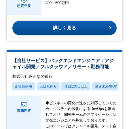
400～600万円
想定年収
詳しく見る
【自社サービス】バックエンドエンジニア：アジ
ャイル開発／フルクラウド／リモート勤務可能
株式会社みんなの銀行
正社員採用
土日祝休み
休日120日以上
業界未経験OK
産
◆ビジネスの変化の速さに対応していくた
めにシステム内製化によるDevOpsを推進
業務内容
しており、開発チームのアプリケーション
開発エンジニアを募集しております。
このチームではアジャイル開発、テスト自