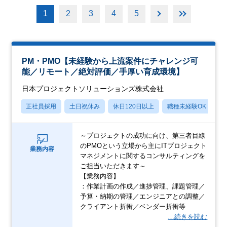
1
2
3
4
5
PM・PMO【未経験から上流案件にチャレンジ可
能／リモート／絶対評価／手厚い育成環境】
日本プロジェクトソリューションズ株式会社
正社員採用
土日祝休み
休日120日以上
職種未経験OK
産
～プロジェクトの成功に向け、第三者目線
のPMOという立場から主にITプロジェクト
業務内容
マネジメントに関するコンサルティングを
ご担当いただきます～
【業務内容】
：作業計画の作成／進捗管理、課題管理／
予算・納期の管理／エンジニアとの調整／
クライアント折衝／ベンダー折衝等
…続きを読む