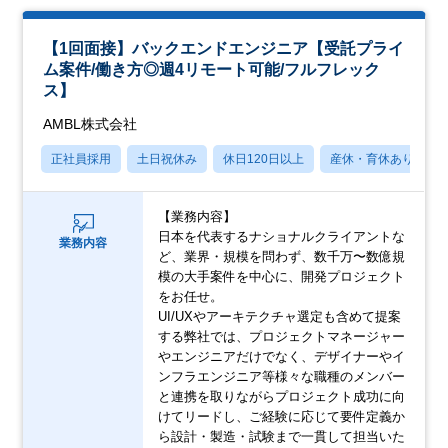
【1回面接】バックエンドエンジニア【受託プライ
ム案件/働き方◎週4リモート可能/フルフレック
ス】
AMBL株式会社
正社員採用
土日祝休み
休日120日以上
産休・育休あり
【業務内容】
日本を代表するナショナルクライアントな
業務内容
ど、業界・規模を問わず、数千万〜数億規
模の大手案件を中心に、開発プロジェクト
をお任せ。
UI/UXやアーキテクチャ選定も含めて提案
する弊社では、プロジェクトマネージャー
やエンジニアだけでなく、デザイナーやイ
ンフラエンジニア等様々な職種のメンバー
と連携を取りながらプロジェクト成功に向
けてリードし、ご経験に応じて要件定義か
ら設計・製造・試験まで一貫して担当いた