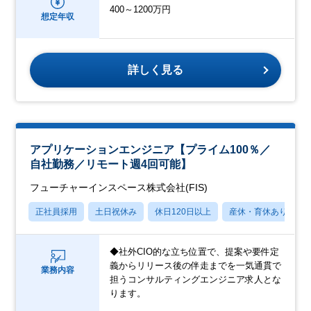
400～1200万円
想定年収
詳しく見る
アプリケーションエンジニア【プライム100％／
自社勤務／リモート週4回可能】
フューチャーインスペース株式会社(FIS)
正社員採用
土日祝休み
休日120日以上
産休・育休あり
◆社外CIO的な立ち位置で、提案や要件定
義からリリース後の伴走までを一気通貫で
業務内容
担うコンサルティングエンジニア求人とな
ります。