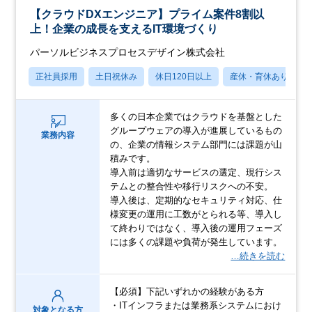
【クラウドDXエンジニア】プライム案件8割以
上！企業の成長を支えるIT環境づくり
パーソルビジネスプロセスデザイン株式会社
正社員採用
土日祝休み
休日120日以上
産休・育休あり
多くの日本企業ではクラウドを基盤とした
グループウェアの導入が進展しているもの
業務内容
の、企業の情報システム部門には課題が山
積みです。
導入前は適切なサービスの選定、現行シス
テムとの整合性や移行リスクへの不安。
導入後は、定期的なセキュリティ対応、仕
様変更の運用に工数がとられる等、導入し
て終わりではなく、導入後の運用フェーズ
には多くの課題や負荷が発生しています。
…続きを読む
【必須】下記いずれかの経験がある方
・ITインフラまたは業務系システムにおけ
対象となる方