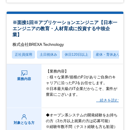
※面接1回※アプリケーションエンジニア【日本一
エンジニアの教育・人材育成に投資する中核企
業】
株式会社BREXA Technology
正社員採用
土日祝休み
休日120日以上
産休・育休あり
【業務内容】
：様々な業界/規模のPJがありご自身のキ
業務内容
ャリアに沿ったPJをお任せします。
※日本最大級のIT企業だからこそ、案件が
豊富にございます。
…続きを読む
◆オープン系システムの開発経験をお持ち
の方（3カ月以上就業の方は応募可能）
対象となる方
※経験年数不問（テスト経験も方も歓迎）