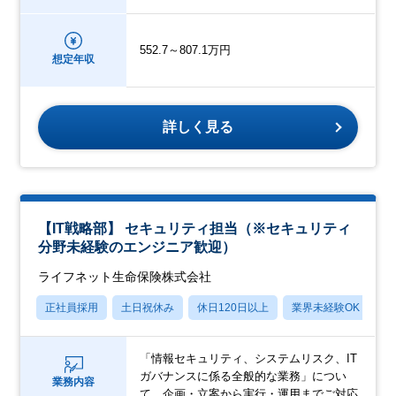
552.7～807.1万円
想定年収
詳しく見る
【IT戦略部】 セキュリティ担当（※セキュリティ
分野未経験のエンジニア歓迎）
ライフネット生命保険株式会社
正社員採用
土日祝休み
休日120日以上
業界未経験OK
産
「情報セキュリティ、システムリスク、IT
ガバナンスに係る全般的な業務」につい
業務内容
て、企画・立案から実行・運用までご対応