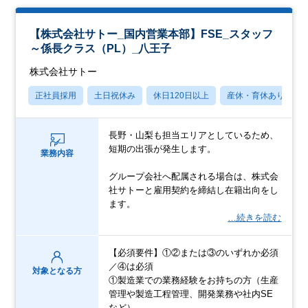
【株式会社サトー_国内営業本部】FSE_スタッフ
～係長クラス（PL）_八王子
株式会社サトー
正社員採用
土日祝休み
休日120日以上
産休・育休あり
長野・山梨も担当エリアとしているため、
短期の出張が発生します。
業務内容
グループ会社へ配属される場合は、株式会
社サトーと雇用契約を締結し在籍出向をし
ます。
…続きを読む
【必須要件】①②または③のいずれか必須
／④は必須
対象となる方
①製造業での業務経験をお持ちの方（生産
管理や製造工程管理、開発業務や社内SE
など）