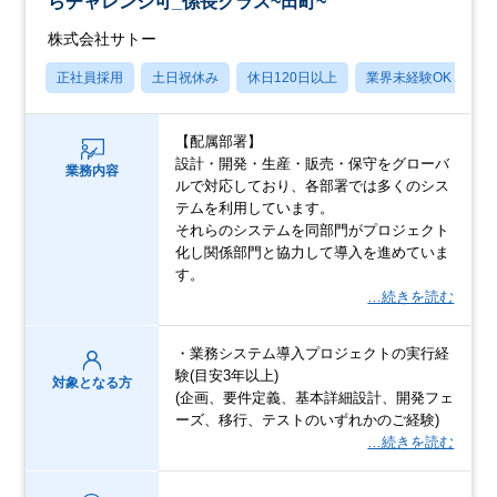
らチャレンジ可_係長クラス~田町~
株式会社サトー
正社員採用
土日祝休み
休日120日以上
業界未経験OK
月
【配属部署】
設計・開発・生産・販売・保守をグローバ
業務内容
ルで対応しており、各部署では多くのシス
テムを利用しています。
それらのシステムを同部門がプロジェクト
化し関係部門と協力して導入を進めていま
す。
…続きを読む
・業務システム導入プロジェクトの実行経
験(目安3年以上)
対象となる方
(企画、要件定義、基本詳細設計、開発フェ
ーズ、移行、テストのいずれかのご経験)
…続きを読む