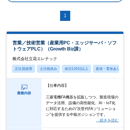
1
営業／技術営業（産業用PC・エッジサーバ・ソフ
トウェアPLC）（Growth Biz課）
株式会社立花エレテック
正社員採用
土日祝休み
休日120日以上
産休・育休あり
【仕事内容】
業務内容
三菱電機FA機器を拡販しつつ、製造現場の
データ活用、設備の高性能化、AI・IoT化
に対応するための“次世代FAソリューショ
ン”を提供する中核ポジションです。
…続きを読む